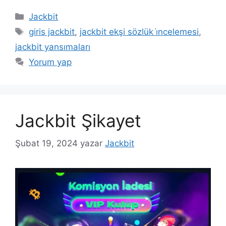
Kategoriler
Jackbit
Etiketler
giris jackbit
,
jackbit ekşi sözlük i̇ncelemesi
,
jackbit yansımaları
Yorum yap
Jackbit Şikayet
Şubat 19, 2024
yazar
Jackbit