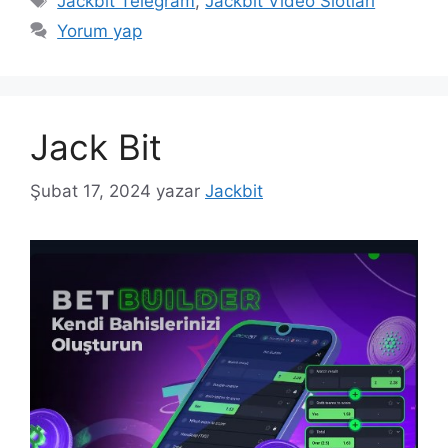
Jackbit Telegram
,
Jackbit Video Slotları
Yorum yap
Jack Bit
Şubat 17, 2024
yazar
Jackbit