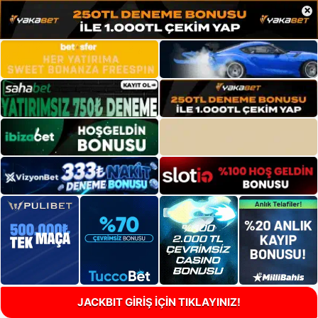
×
JACKBIT GİRİŞ İÇİN TIKLAYINIZ!