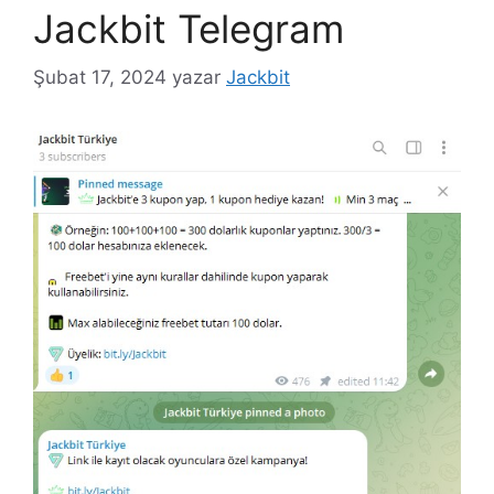
Jackbit Telegram
Şubat 17, 2024
yazar
Jackbit