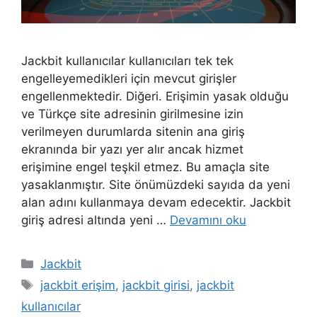
Jackbit kullanıcılar kullanıcıları tek tek
engelleyemedikleri için mevcut girişler
engellenmektedir. Diğeri. Erişimin yasak olduğu
ve Türkçe site adresinin girilmesine izin
verilmeyen durumlarda sitenin ana giriş
ekranında bir yazı yer alır ancak hizmet
erişimine engel teşkil etmez. Bu amaçla site
yasaklanmıştır. Site önümüzdeki sayıda da yeni
alan adını kullanmaya devam edecektir. Jackbit
giriş adresi altında yeni …
Devamını oku
Kategoriler
Jackbit
Etiketler
jackbit erişim
,
jackbit girisi
,
jackbit
kullanıcılar