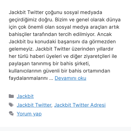
Jackbit Twitter çoğunu sosyal medyada
geçirdiğimiz doğru. Bizim ve genel olarak dünya
için çok önemli olan sosyal medya araçları artık
bahisçiler tarafından tercih edilmiyor. Ancak
Jackbit bu konudaki başarısını da görmezden
gelemeyiz. Jackbit Twitter üzerinden yıllardır
her türlü haberi üyeleri ve diğer ziyaretçileri ile
paylaşan tanınmış bir bahis şirketi,
kullanıcılarının güvenli bir bahis ortamından
faydalanmalarını …
Devamını oku
Kategoriler
Jackbit
Etiketler
Jackbit Twitter
,
Jackbit Twitter Adresi
Yorum yap