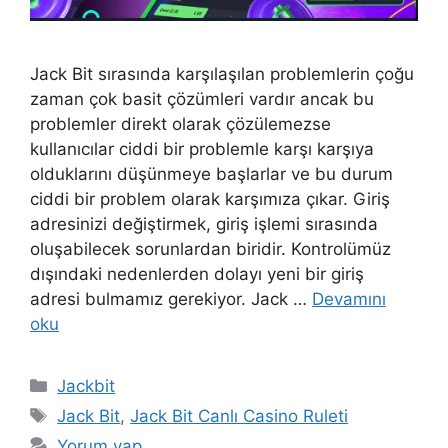
Jack Bit sırasında karşılaşılan problemlerin çoğu
zaman çok basit çözümleri vardır ancak bu
problemler direkt olarak çözülemezse
kullanıcılar ciddi bir problemle karşı karşıya
olduklarını düşünmeye başlarlar ve bu durum
ciddi bir problem olarak karşımıza çıkar. Giriş
adresinizi değiştirmek, giriş işlemi sırasında
oluşabilecek sorunlardan biridir. Kontrolümüz
dışındaki nedenlerden dolayı yeni bir giriş
adresi bulmamız gerekiyor. Jack …
Devamını
oku
Kategoriler
Jackbit
Etiketler
Jack Bit
,
Jack Bit Canlı Casino Ruleti
Yorum yap