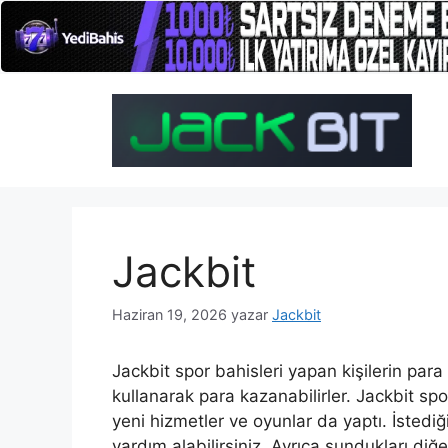
İçeriğe
atla
Jackbit
Haziran 19, 2026
yazar
Jackbit
Jackbit spor bahisleri yapan kişilerin para
kullanarak para kazanabilirler. Jackbit spor
yeni hizmetler ve oyunlar da yaptı. İstediğ
yardım alabilirsiniz. Ayrıca sundukları diğ