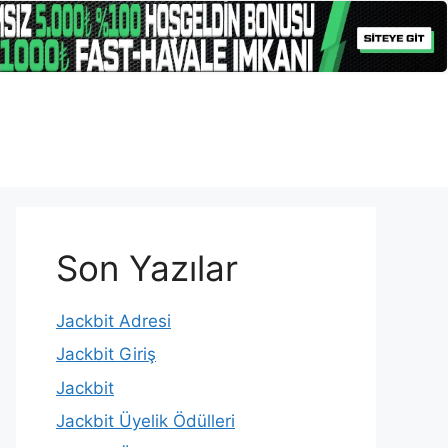
Son Yazılar
Jackbit Adresi
Jackbit Giriş
Jackbit
Jackbit Üyelik Ödülleri