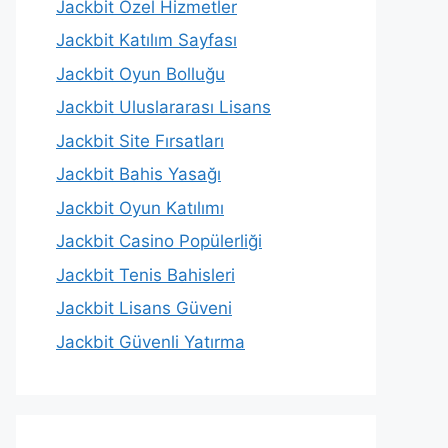
Jackbit Özel Hizmetler
Jackbit Katılım Sayfası
Jackbit Oyun Bolluğu
Jackbit Uluslararası Lisans
Jackbit Site Fırsatları
Jackbit Bahis Yasağı
Jackbit Oyun Katılımı
Jackbit Casino Popülerliği
Jackbit Tenis Bahisleri
Jackbit Lisans Güveni
Jackbit Güvenli Yatırma