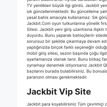
TV yenilikleri büyük ilgi gördü. Jackbit y
sık güncellenmektedir. Bu güncelleme yalnı
yasal bahis amacıyla kullanamaz. Sık görülü
Jackbit.Com oyun tutkunlarına yönelik fırs
Sitesi. Jackbit yeni giriş uzantısına ilişki
duyurdu. Bunu yaparak bahisçilerin sitede 
sorunsuz bir şekilde çıkarmaya devam edeb
yaptığınızda birçok farklı seçeneğin old
mobil giriş sitesi, sezon başında çoğu lig
ayarlamanıza olanak tanır. Bunu birkaç fark
oynamayı denemek istiyorsanız Jackbit QR
bazılarını burada bulabilirsiniz. Bu bonusl
paranızın olması gerekmektedir.
Jackbit Vip Site
Jackbit para koyabilirsiniz Tüm çevrimiçi c