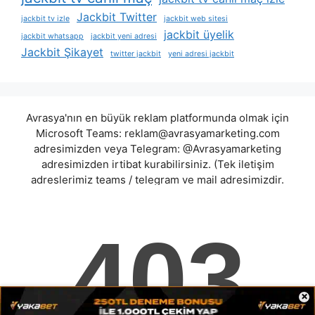
Jackbit Twitter
jackbit tv izle
jackbit web sitesi
jackbit üyelik
jackbit whatsapp
jackbit yeni adresi
Jackbit Şikayet
twitter jackbit
yeni adresi jackbit
Avrasya'nın en büyük reklam platformunda olmak için
Microsoft Teams:
reklam@avrasyamarketing.com
adresimizden veya Telegram: @Avrasyamarketing
adresimizden irtibat kurabilirsiniz. (Tek iletişim
adreslerimiz teams / telegram ve mail adresimizdir.
Harici hiçbir iletişim adresimiz bulunmamaktadır.
Lütfen itibar etmeyiniz.) Türkiye yasalarına göre 7258
sayılı kanun uyarınca yasa dışı bahis oynamanın
cezaları mevcuttur. Şu an bulunduğunuz site hiç bir
şekilde illegal bahis oyunları oynatmıyor ve oynamaya
aracı olmuyordur.
bayabet
|
reynabet
|
bahsegir
|
hanedanbet
|
visioncasino
|
betlasman
|
esbet
|
×
routebet