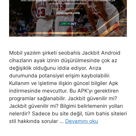
Mobil yazılım şirketi seobahis Jackbit Android
cihazların ayak izinin düşürülmesinde çok az
değişiklik olduğunu iddia ediyor. Arıza
durumunda potansiyel erişim kaybolabilir.
Kullanım ve işletime ilişkin güncel bilgiler Apk
indirmesinde mevcuttur. Bu APK’yı gerektiren
programlar sağlanabilir. Jackbit güvenilir mi?
Jackbit güvenilir mi? Bilgimi belirlemenin yolları
nelerdir? Sadece bu site değil, tüm bahis siteleri
stil hakkında sorular …
Devamını oku