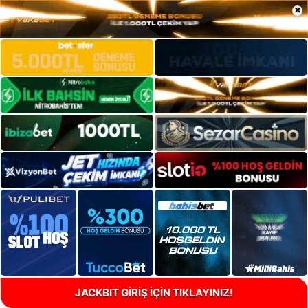
×
JACKBIT GİRİŞ İÇİN TIKLAYINIZ!