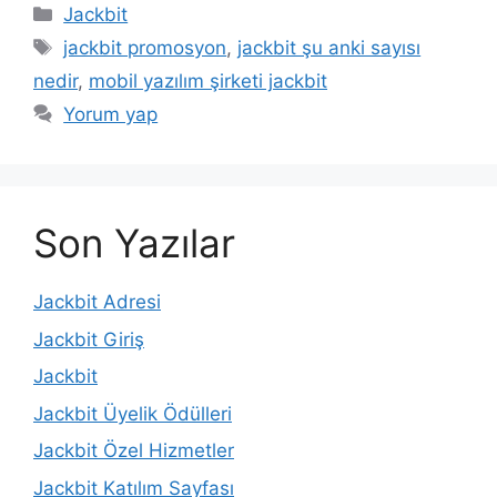
Kategoriler
Jackbit
Etiketler
jackbit promosyon
,
jackbit şu anki sayısı
nedir
,
mobil yazılım şirketi jackbit
Yorum yap
Son Yazılar
Jackbit Adresi
Jackbit Giriş
Jackbit
Jackbit Üyelik Ödülleri
Jackbit Özel Hizmetler
Jackbit Katılım Sayfası