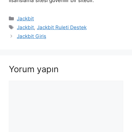
lisanslama sitesi güvenilir bir sitedir.
Kategoriler
Jackbit
Etiketler
Jackbit
,
Jackbit Ruleti Destek
Jackbit Giriş
Yorum yapın
Yorum