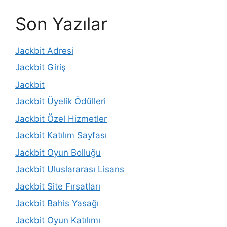
Son Yazılar
Jackbit Adresi
Jackbit Giriş
Jackbit
Jackbit Üyelik Ödülleri
Jackbit Özel Hizmetler
Jackbit Katılım Sayfası
Jackbit Oyun Bolluğu
Jackbit Uluslararası Lisans
Jackbit Site Fırsatları
Jackbit Bahis Yasağı
Jackbit Oyun Katılımı