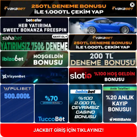
×
JACKBIT GİRİŞ İÇİN TIKLAYINIZ!