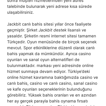
sonra müşteri hizmetlerinden yeni adres
talebinde bulunarak yeni adrese kısa sürede
ulaşabilirsiniz.
Jackbit canlı bahis sitesi yıllar önce faaliyete
geçmiştir. Şirket
Jackbit destek
lisanslı ve
yasaldır. Şirketin resmi internet sitesi tamamen
Türkçedir. Oyun menüsünde de birçok seçenek
mevcut. Spor etkinliklerine düzenli olarak canlı
bahis yapmak da mümkündür. Ayrıca casino
oyunları ve sanal oyun alternatifleri de
bulunmaktadır. markası yeni adresinde online
hizmet sunmaya devam ediyor. Türkiye’deki
online hizmet kavramına baktığımızda casino ve
canlı bahis, casino ve canlı casino, sanal casino
ve kafe oyunları seçeneklerinin bulunduğunu
görebiliriz. Yüksek bahis oranları ve en azından
her ay gerçek parayla bahis oynama fırsatı