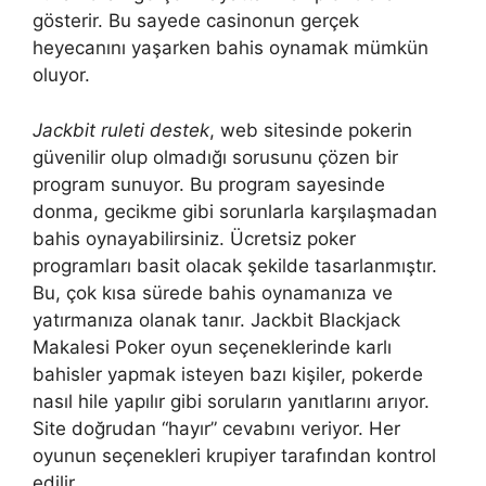
gösterir. Bu sayede casinonun gerçek
heyecanını yaşarken bahis oynamak mümkün
oluyor.
Jackbit ruleti destek
, web sitesinde pokerin
güvenilir olup olmadığı sorusunu çözen bir
program sunuyor. Bu program sayesinde
donma, gecikme gibi sorunlarla karşılaşmadan
bahis oynayabilirsiniz. Ücretsiz poker
programları basit olacak şekilde tasarlanmıştır.
Bu, çok kısa sürede bahis oynamanıza ve
yatırmanıza olanak tanır. Jackbit Blackjack
Makalesi Poker oyun seçeneklerinde karlı
bahisler yapmak isteyen bazı kişiler, pokerde
nasıl hile yapılır gibi soruların yanıtlarını arıyor.
Site doğrudan “hayır” cevabını veriyor. Her
oyunun seçenekleri krupiyer tarafından kontrol
edilir.