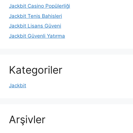
Jackbit Casino Popülerliği
Jackbit Tenis Bahisleri
Jackbit Lisans Güveni
Jackbit Güvenli Yatırma
Kategoriler
Jackbit
Arşivler