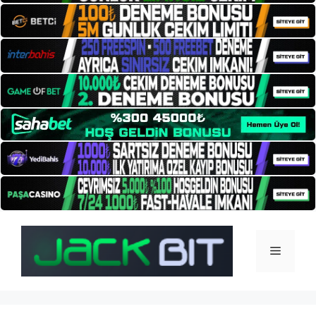
İçeriğe
atla
Menü