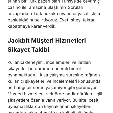
sunan bir Türk pazarı olan Türkiye’de çevrimiçi
casino ile amacına ulaştı mı? Soruları
cevaplarken Türk hukuku uyarınca yasal işlem
başlatıldığını belirtiyoruz. Evet, siteyi tekrar
kapatmaya karar verdik.
Jackbit Müşteri Hizmetleri
Şikayet Takibi
Kullanıcı deneyimi, incelemeleri ve iletilen
şikayetler bu durumda önemli bir rol
oynamaktadır. , kısa çalışma süresine rağmen
kullanıcı şikayetleri ve incelemeleri konusunda
herhangi bir sorun yaşamıyor gibi görünüyor.
Müşteri hizmetleri, sektörde nadir görülen ilgili
şikayetlere özenle yanıt veriyor. Bu site, çeşitli
uyuşmazlıklardan kaynaklanan şikayetleri
yakından takip etmekte ve kaliteli çözümler