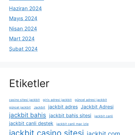
Haziran 2024
Mayıs 2024
Nisan 2024
Mart 2024
Şubat 2024
Etiketler
casino sitesi jackbit
giris adresi jackbit
güncel adresi jackbit
jackbit adres
Jackbit Adresi
güncel jackbit
Jackbit
jackbit bahis
jackbit bahis sitesi
jackbit canli
jackbit canli destek
jackbit canli maç izle
jackbit casino sitesi
jackbit com