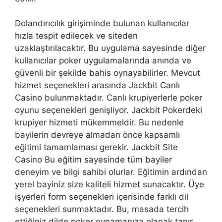
Dolandırıcılık girişiminde bulunan kullanıcılar
hızla tespit edilecek ve siteden
uzaklaştırılacaktır. Bu uygulama sayesinde diğer
kullanıcılar poker uygulamalarında anında ve
güvenli bir şekilde bahis oynayabilirler. Mevcut
hizmet seçenekleri arasında Jackbit Canlı
Casino bulunmaktadır. Canlı krupiyerlerle poker
oyunu seçenekleri genişliyor. Jackbit Pokerdeki
krupiyer hizmeti mükemmeldir. Bu nedenle
bayilerin devreye almadan önce kapsamlı
eğitimi tamamlaması gerekir. Jackbit Site
Casino Bu eğitim sayesinde tüm bayiler
deneyim ve bilgi sahibi olurlar. Eğitimin ardından
yerel bayiniz size kaliteli hizmet sunacaktır. Üye
işyerleri form seçenekleri içerisinde farklı dil
seçenekleri sunmaktadır. Bu, masada tercih
ettiğiniz dilde poker oynamanıza olanak tanır.