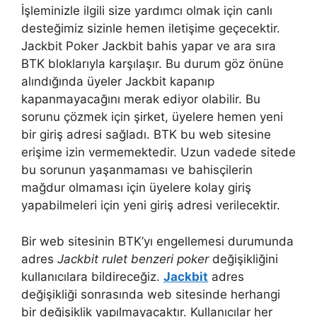
İşleminizle ilgili size yardımcı olmak için canlı
desteğimiz sizinle hemen iletişime geçecektir.
Jackbit Poker Jackbit bahis yapar ve ara sıra
BTK bloklarıyla karşılaşır. Bu durum göz önüne
alındığında üyeler Jackbit kapanıp
kapanmayacağını merak ediyor olabilir. Bu
sorunu çözmek için şirket, üyelere hemen yeni
bir giriş adresi sağladı. BTK bu web sitesine
erişime izin vermemektedir. Uzun vadede sitede
bu sorunun yaşanmaması ve bahisçilerin
mağdur olmaması için üyelere kolay giriş
yapabilmeleri için yeni giriş adresi verilecektir.
Bir web sitesinin BTK’yı engellemesi durumunda
adres
Jackbit rulet benzeri poker
değişikliğini
kullanıcılara bildireceğiz.
Jackbit
adres
değişikliği sonrasında web sitesinde herhangi
bir değişiklik yapılmayacaktır. Kullanıcılar her