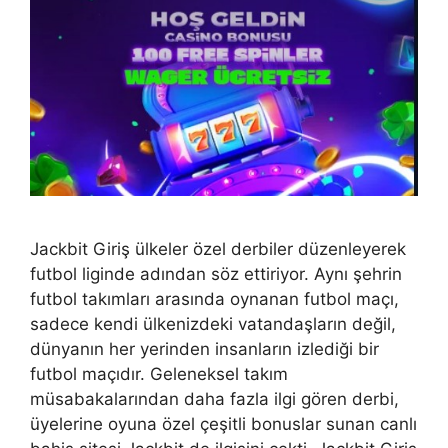
Jackbit Giriş ülkeler özel derbiler düzenleyerek
futbol liginde adından söz ettiriyor. Aynı şehrin
futbol takımları arasında oynanan futbol maçı,
sadece kendi ülkenizdeki vatandaşların değil,
dünyanın her yerinden insanların izlediği bir
futbol maçıdır. Geleneksel takım
müsabakalarından daha fazla ilgi gören derbi,
üyelerine oyuna özel çeşitli bonuslar sunan canlı