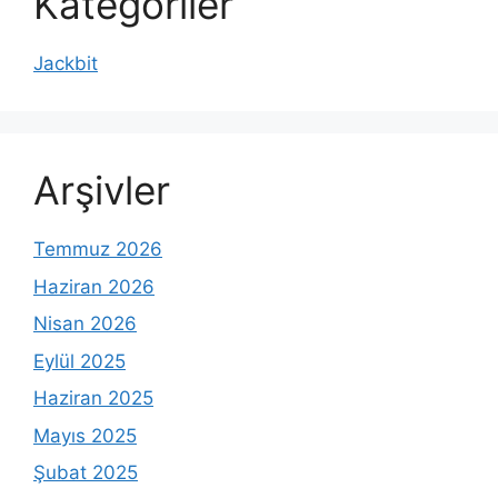
Kategoriler
Jackbit
Arşivler
Temmuz 2026
Haziran 2026
Nisan 2026
Eylül 2025
Haziran 2025
Mayıs 2025
Şubat 2025