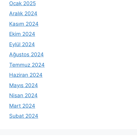
Ocak 2025
Aralık 2024
Kasım 2024
Ekim 2024
Eylül 2024
Ağustos 2024
Temmuz 2024
Haziran 2024
Mayıs 2024
Nisan 2024
Mart 2024
Şubat 2024