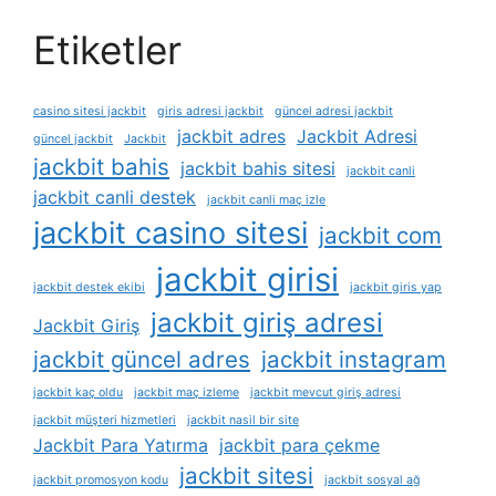
Etiketler
casino sitesi jackbit
giris adresi jackbit
güncel adresi jackbit
jackbit adres
Jackbit Adresi
güncel jackbit
Jackbit
jackbit bahis
jackbit bahis sitesi
jackbit canli
jackbit canli destek
jackbit canli maç izle
jackbit casino sitesi
jackbit com
jackbit girisi
jackbit destek ekibi
jackbit giris yap
jackbit giriş adresi
Jackbit Giriş
jackbit güncel adres
jackbit instagram
jackbit kaç oldu
jackbit maç izleme
jackbit mevcut giriş adresi
jackbit müşteri hizmetleri
jackbit nasil bir site
Jackbit Para Yatırma
jackbit para çekme
jackbit sitesi
jackbit promosyon kodu
jackbit sosyal ağ