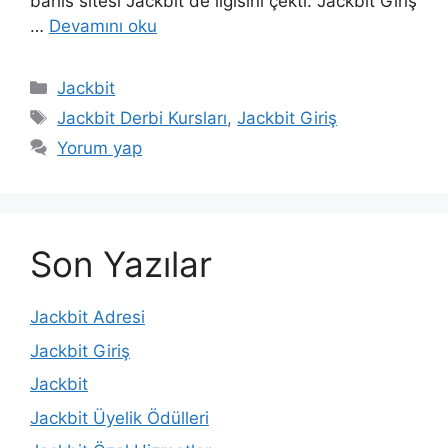
bahis sitesi Jackbit de ilgisini çekti. Jackbit Giriş
…
Devamını oku
Kategoriler
Jackbit
Etiketler
Jackbit Derbi Kursları
,
Jackbit Giriş
Yorum yap
Son Yazılar
Jackbit Adresi
Jackbit Giriş
Jackbit
Jackbit Üyelik Ödülleri