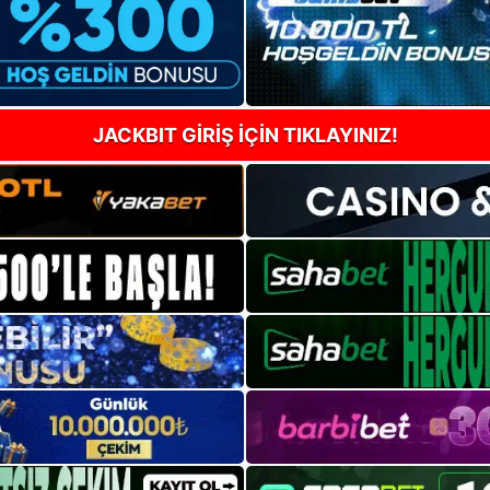
JACKBIT GİRİŞ İÇİN TIKLAYINIZ!