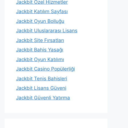
Jackbit Özel Hizmetler
Jackbit Katılım Sayfası
Jackbit Oyun Bolluğu
Jackbit Uluslararası Lisans
Jackbit Site Fırsatları
Jackbit Bahis Yasağı
Jackbit Oyun Katılımı
Jackbit Casino Popülerliği
Jackbit Tenis Bahisleri
Jackbit Lisans Güveni
Jackbit Güvenli Yatırma