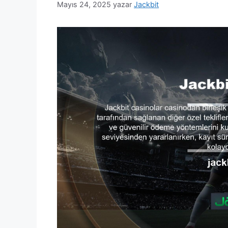
Mayıs 24, 2025
yazar
Jackbit