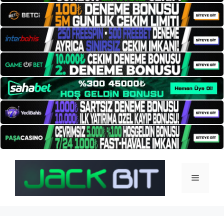
İçeriğe
atla
Menü