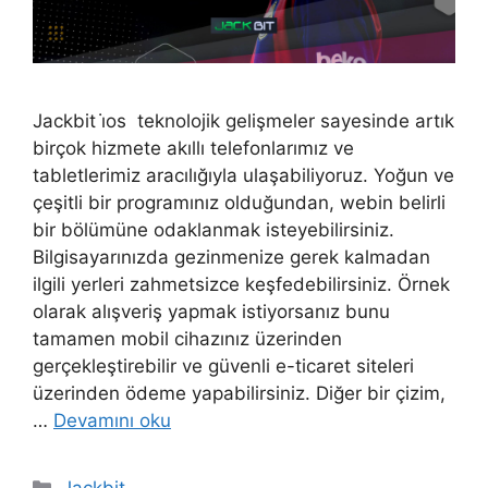
Jackbit i̇os teknolojik gelişmeler sayesinde artık
birçok hizmete akıllı telefonlarımız ve
tabletlerimiz aracılığıyla ulaşabiliyoruz. Yoğun ve
çeşitli bir programınız olduğundan, webin belirli
bir bölümüne odaklanmak isteyebilirsiniz.
Bilgisayarınızda gezinmenize gerek kalmadan
ilgili yerleri zahmetsizce keşfedebilirsiniz. Örnek
olarak alışveriş yapmak istiyorsanız bunu
tamamen mobil cihazınız üzerinden
gerçekleştirebilir ve güvenli e-ticaret siteleri
üzerinden ödeme yapabilirsiniz. Diğer bir çizim,
…
Devamını oku
Kategoriler
Jackbit