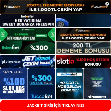
×
JACKBIT GİRİŞ İÇİN TIKLAYINIZ!