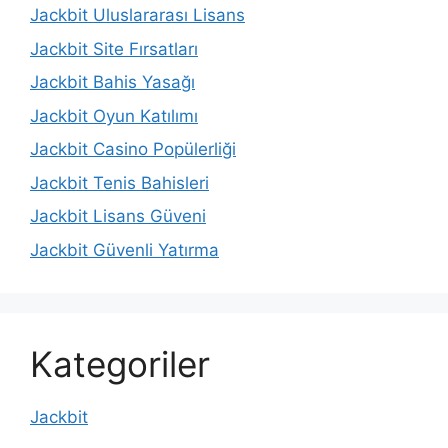
Jackbit Uluslararası Lisans
Jackbit Site Fırsatları
Jackbit Bahis Yasağı
Jackbit Oyun Katılımı
Jackbit Casino Popülerliği
Jackbit Tenis Bahisleri
Jackbit Lisans Güveni
Jackbit Güvenli Yatırma
Kategoriler
Jackbit