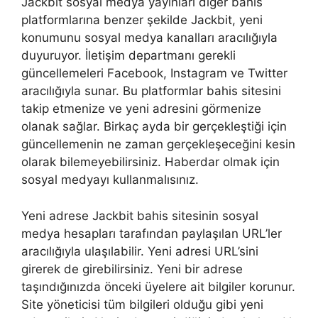
Jackbit sosyal medya yayınları diğer bahis
platformlarına benzer şekilde Jackbit, yeni
konumunu sosyal medya kanalları aracılığıyla
duyuruyor. İletişim departmanı gerekli
güncellemeleri Facebook, Instagram ve Twitter
aracılığıyla sunar. Bu platformlar bahis sitesini
takip etmenize ve yeni adresini görmenize
olanak sağlar. Birkaç ayda bir gerçekleştiği için
güncellemenin ne zaman gerçekleşeceğini kesin
olarak bilemeyebilirsiniz. Haberdar olmak için
sosyal medyayı kullanmalısınız.
Yeni adrese Jackbit bahis sitesinin sosyal
medya hesapları tarafından paylaşılan URL’ler
aracılığıyla ulaşılabilir. Yeni adresi URL’sini
girerek de girebilirsiniz. Yeni bir adrese
taşındığınızda önceki üyelere ait bilgiler korunur.
Site yöneticisi tüm bilgileri olduğu gibi yeni