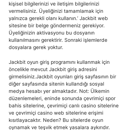
kişisel bilgilerinizi ve iletişim bilgilerinizi
vermelisiniz. Üyeliğinizi tamamlamak için
yalnızca gerekli olanı kullanın.’ Jackbit web
sitesine bir belge göndermeniz gerekiyor.
Üyeliğinizin aktivasyonu bu dosyanın
kullanılmasını gerektirir. Sonraki işlemlerde
dosyalara gerek yoktur.
Jackbit oyun giriş programını kullanmak için
öncelikle mevcut Jackbit giriş adresini
girmelisiniz.Jackbit oyunları giriş sayfasının bir
diğer sayfasında sitenin kullandığı sosyal
medya hesabı yer almaktadır. Not: Ülkemin
düzenlemeleri, eninde sonunda çevrimiçi spor
bahis sitelerine, çevrimiçi canlı casino sitelerine
ve çevrimiçi casino web sitelerine erişimi
kısıtlayacaktır. Neden? Bu sitelerde oyun
oynamak ve teşvik etmek yasalara aykırıdır.