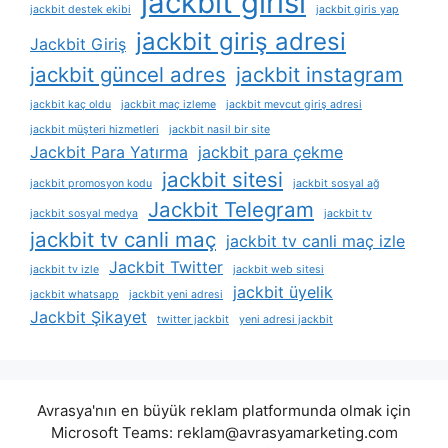
jackbit girisi
jackbit destek ekibi
jackbit giris yap
jackbit giriş adresi
Jackbit Giriş
jackbit güncel adres
jackbit instagram
jackbit kaç oldu
jackbit maç izleme
jackbit mevcut giriş adresi
jackbit müşteri hizmetleri
jackbit nasil bir site
Jackbit Para Yatırma
jackbit para çekme
jackbit sitesi
jackbit promosyon kodu
jackbit sosyal ağ
Jackbit Telegram
jackbit sosyal medya
jackbit tv
jackbit tv canli maç
jackbit tv canli maç izle
Jackbit Twitter
jackbit tv izle
jackbit web sitesi
jackbit üyelik
jackbit whatsapp
jackbit yeni adresi
Jackbit Şikayet
twitter jackbit
yeni adresi jackbit
Avrasya'nın en büyük reklam platformunda olmak için
Microsoft Teams:
reklam@avrasyamarketing.com