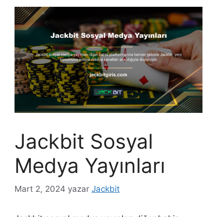
Jackbit Sosyal
Medya Yayınları
Mart 2, 2024
yazar
Jackbit