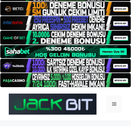
İçeriğe
atla
Menü