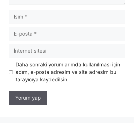
İsim
E-
posta
İnternet
sitesi
Daha sonraki yorumlarımda kullanılması için
adım, e-posta adresim ve site adresim bu
tarayıcıya kaydedilsin.