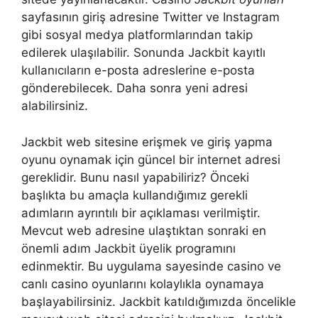
sayfasının giriş adresine Twitter ve Instagram
gibi sosyal medya platformlarından takip
edilerek ulaşılabilir. Sonunda Jackbit kayıtlı
kullanıcıların e-posta adreslerine e-posta
gönderebilecek. Daha sonra yeni adresi
alabilirsiniz.
Jackbit web sitesine erişmek ve giriş yapma
oyunu oynamak için güncel bir internet adresi
gereklidir. Bunu nasıl yapabiliriz? Önceki
başlıkta bu amaçla kullandığımız gerekli
adımların ayrıntılı bir açıklaması verilmiştir.
Mevcut web adresine ulaştıktan sonraki en
önemli adım Jackbit üyelik programını
edinmektir. Bu uygulama sayesinde casino ve
canlı casino oyunlarını kolaylıkla oynamaya
başlayabilirsiniz. Jackbit katıldığımızda öncelikle