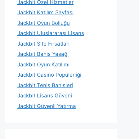
Jackbit Özel Hizmetler
Jackbit Katılım Sayfası
Jackbit Oyun Bolluğu
Jackbit Uluslararası Lisans
Jackbit Site Fırsatları
Jackbit Bahis Yasağı
Jackbit Oyun Katılımı
Jackbit Casino Popülerliği
Jackbit Tenis Bahisleri
Jackbit Lisans Güveni
Jackbit Güvenli Yatırma