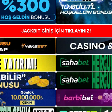
JACKBIT GİRİŞ İÇİN TIKLAYINIZ!