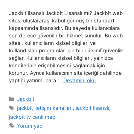
Jackbit lisanslı Jackbit Lisanslı mı? Jackbit web
sitesi uluslararası kabul görmüş bir standart
kapsamında lisanslıdır. Bu sayede kullanıcılara
son derece güvenilir bir hizmet sunulur. Bu web
sitesi, kullanıcıların kişisel bilgileri ve
kullandıkları programlar için birinci sınıf güvenlik
sağlar. Kullanıcıların kişisel bilgileri, yalnızca
kendilerinin erişebilmesini sağlamak için
korunur. Ayrıca kullanıcının site içeriği dahilinde
yaptığı yatırım, para …
Devamını oku
Kategoriler
Jackbit
Etiketler
jackbit i̇letişim kanalları
,
jackbit lisanslı
,
jackbit tv canli maç
Yorum yap