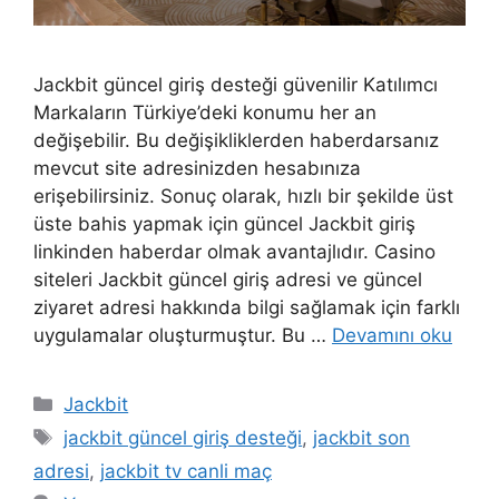
Jackbit güncel giriş desteği güvenilir Katılımcı
Markaların Türkiye’deki konumu her an
değişebilir. Bu değişikliklerden haberdarsanız
mevcut site adresinizden hesabınıza
erişebilirsiniz. Sonuç olarak, hızlı bir şekilde üst
üste bahis yapmak için güncel Jackbit giriş
linkinden haberdar olmak avantajlıdır. Casino
siteleri Jackbit güncel giriş adresi ve güncel
ziyaret adresi hakkında bilgi sağlamak için farklı
uygulamalar oluşturmuştur. Bu …
Devamını oku
Kategoriler
Jackbit
Etiketler
jackbit güncel giriş desteği
,
jackbit son
adresi
,
jackbit tv canli maç