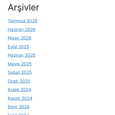
Arşivler
Temmuz 2026
Haziran 2026
Nisan 2026
Eylül 2025
Haziran 2025
Mayıs 2025
Şubat 2025
Ocak 2025
Aralık 2024
Kasım 2024
Ekim 2024