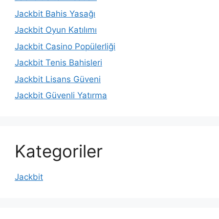
Jackbit Bahis Yasağı
Jackbit Oyun Katılımı
Jackbit Casino Popülerliği
Jackbit Tenis Bahisleri
Jackbit Lisans Güveni
Jackbit Güvenli Yatırma
Kategoriler
Jackbit