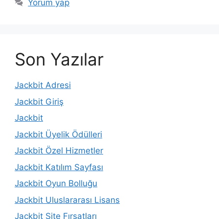
Yorum yap
Son Yazılar
Jackbit Adresi
Jackbit Giriş
Jackbit
Jackbit Üyelik Ödülleri
Jackbit Özel Hizmetler
Jackbit Katılım Sayfası
Jackbit Oyun Bolluğu
Jackbit Uluslararası Lisans
Jackbit Site Fırsatları