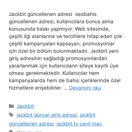
Jackbit güncellenen adresi seobahis
güncellenen adresi, kullanıcılara bonus alma
konusunda baskı yapmıyor. Web sitesinde,
çeşitli ilgi alanlarına ve tercihlere hitap eden çok
çeşitli kampanyaları kapsayan, promosyonlar
için özel bir bölüm bulunmaktadır. Jackbit yeni
giriş adresinin sağladığı promosyonlardan
yararlanmak için kullanıcıların siteye kayıtlı üye
olması gerekmektedir. Kullanıcılar hem
kampanyalarda hem de bahis içeriklerinde özel
hizmetlere erişebilirler. …
Devamını oku
Kategoriler
Jackbit
Etiketler
jackbit güncel giriş adresi
,
jackbit
güncellenen adresi
,
jackbit tv canli maç