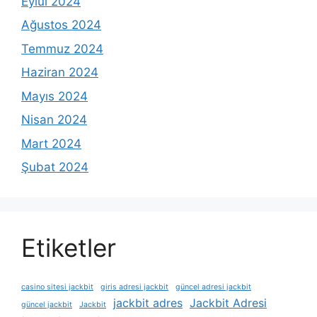
Eylül 2024
Ağustos 2024
Temmuz 2024
Haziran 2024
Mayıs 2024
Nisan 2024
Mart 2024
Şubat 2024
Etiketler
casino sitesi jackbit
giris adresi jackbit
güncel adresi jackbit
jackbit adres
Jackbit Adresi
güncel jackbit
Jackbit