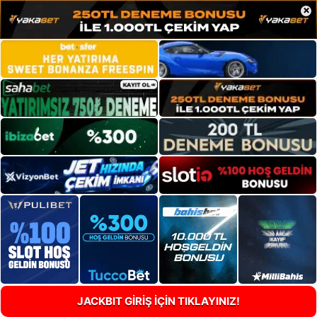
×
JACKBIT GİRİŞ İÇİN TIKLAYINIZ!