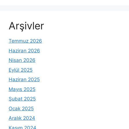
Arşivler
Temmuz 2026
Haziran 2026
Nisan 2026
Eylül 2025
Haziran 2025
Mayıs 2025
Şubat 2025
Ocak 2025
Aralık 2024
Kasım 2024