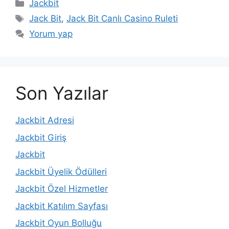
Kategoriler
Jackbit
Etiketler
Jack Bit
,
Jack Bit Canlı Casino Ruleti
Yorum yap
Son Yazılar
Jackbit Adresi
Jackbit Giriş
Jackbit
Jackbit Üyelik Ödülleri
Jackbit Özel Hizmetler
Jackbit Katılım Sayfası
Jackbit Oyun Bolluğu