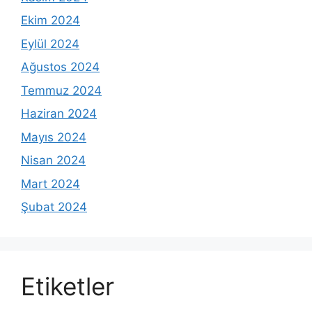
Ekim 2024
Eylül 2024
Ağustos 2024
Temmuz 2024
Haziran 2024
Mayıs 2024
Nisan 2024
Mart 2024
Şubat 2024
Etiketler