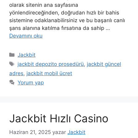
olarak sitenin ana sayfasına
yönlendireceğinden, doğrudan hızlı bir bahis
sistemine odaklanabilirsiniz ve bu başarılı canlı
şans alanına katılma fırsatına da sahip …
Devamını oku
Kategoriler
Jackbit
Etiketler
jackbit depozito prosedürü
,
jackbit güncel
adres
,
jackbit mobil ücret
Yorum yap
Jackbit Hızlı Casino
Haziran 21, 2025
yazar
Jackbit