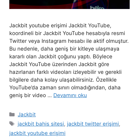
Jackbit youtube erişimi Jackbit YouTube,
koordineli bir Jackbit YouTube hesabıyla resmi
Twitter veya Instagram hesabı ile aktif olmuştur.
Bu nedenle, daha geniş bir kitleye ulaşmaya
kararlı olan Jackbit çoğunu yaptı. Böylece
Jackbit YouTube üzerinden Jackbit göre
hazırlanan farklı videoları izleyebilir ve gerekli
bilgilere daha kolay ulaşabilirsiniz. Özellikle
YouTube’da zaman sınırı olmadığından, daha
geniş bir video …
Devamını oku
Kategoriler
Jackbit
Etiketler
jackbit bahis sitesi
,
jackbit twitter erişimi
,
jackbit youtube erişimi