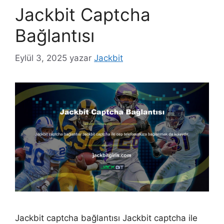
Jackbit Captcha
Bağlantısı
Eylül 3, 2025
yazar
Jackbit
Jackbit captcha bağlantısı Jackbit captcha ile