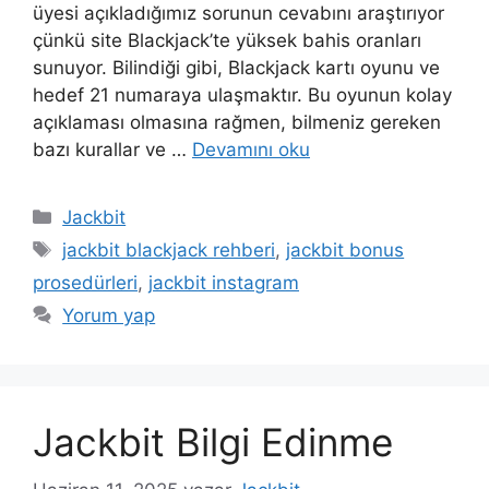
üyesi açıkladığımız sorunun cevabını araştırıyor
çünkü site Blackjack’te yüksek bahis oranları
sunuyor. Bilindiği gibi, Blackjack kartı oyunu ve
hedef 21 numaraya ulaşmaktır. Bu oyunun kolay
açıklaması olmasına rağmen, bilmeniz gereken
bazı kurallar ve …
Devamını oku
Kategoriler
Jackbit
Etiketler
jackbit blackjack rehberi
,
jackbit bonus
prosedürleri
,
jackbit instagram
Yorum yap
Jackbit Bilgi Edinme