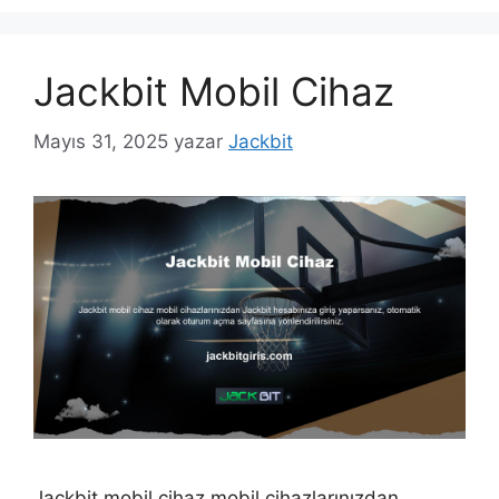
Jackbit Mobil Cihaz
Mayıs 31, 2025
yazar
Jackbit
Jackbit mobil cihaz mobil cihazlarınızdan