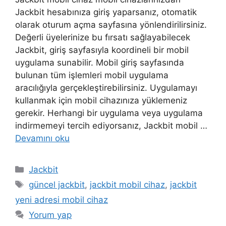
Jackbit hesabınıza giriş yaparsanız, otomatik
olarak oturum açma sayfasına yönlendirilirsiniz.
Değerli üyelerinize bu fırsatı sağlayabilecek
Jackbit, giriş sayfasıyla koordineli bir mobil
uygulama sunabilir. Mobil giriş sayfasında
bulunan tüm işlemleri mobil uygulama
aracılığıyla gerçekleştirebilirsiniz. Uygulamayı
kullanmak için mobil cihazınıza yüklemeniz
gerekir. Herhangi bir uygulama veya uygulama
indirmemeyi tercih ediyorsanız, Jackbit mobil …
Devamını oku
Kategoriler
Jackbit
Etiketler
güncel jackbit
,
jackbit mobil cihaz
,
jackbit
yeni adresi mobil cihaz
Yorum yap