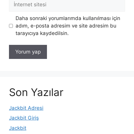
İnternet
sitesi
Daha sonraki yorumlarımda kullanılması için
adım, e-posta adresim ve site adresim bu
tarayıcıya kaydedilsin.
Son Yazılar
Jackbit Adresi
Jackbit Giriş
Jackbit