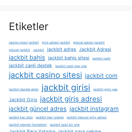
Etiketler
casino sitesi jackbit
giris adresi jackbit
güncel adresi jackbit
jackbit adres
Jackbit Adresi
güncel jackbit
Jackbit
jackbit bahis
jackbit bahis sitesi
jackbit canli
jackbit canli destek
jackbit canli maç izle
jackbit casino sitesi
jackbit com
jackbit girisi
jackbit destek ekibi
jackbit giris yap
jackbit giriş adresi
Jackbit Giriş
jackbit güncel adres
jackbit instagram
jackbit kaç oldu
jackbit maç izleme
jackbit mevcut giriş adresi
jackbit müşteri hizmetleri
jackbit nasil bir site
Jackbit Para Yatırma
jackbit para çekme