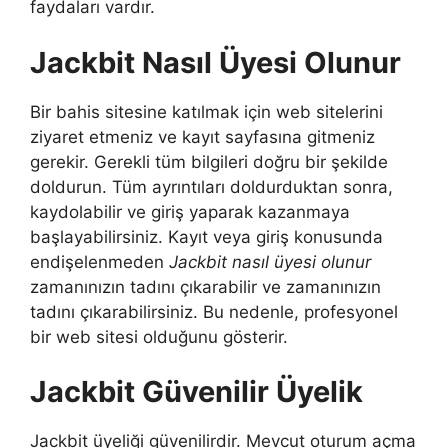
faydaları vardır.
Jackbit Nasıl Üyesi Olunur
Bir bahis sitesine katılmak için web sitelerini
ziyaret etmeniz ve kayıt sayfasına gitmeniz
gerekir. Gerekli tüm bilgileri doğru bir şekilde
doldurun. Tüm ayrıntıları doldurduktan sonra,
kaydolabilir ve giriş yaparak kazanmaya
başlayabilirsiniz. Kayıt veya giriş konusunda
endişelenmeden
Jackbit nasıl üyesi olunur
zamanınızın tadını çıkarabilir ve zamanınızın
tadını çıkarabilirsiniz. Bu nedenle, profesyonel
bir web sitesi olduğunu gösterir.
Jackbit Güvenilir Üyelik
Jackbit üyeliği güvenilirdir. Mevcut oturum açma