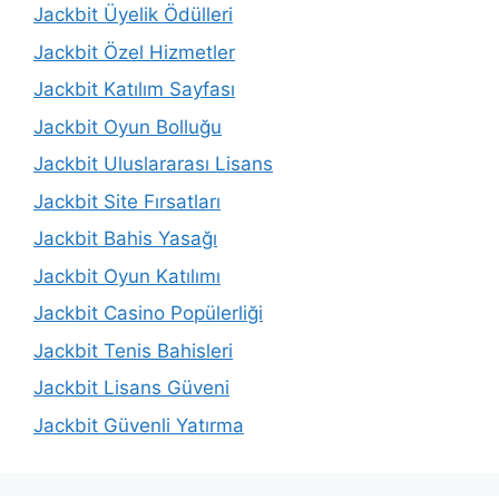
Jackbit Üyelik Ödülleri
Jackbit Özel Hizmetler
Jackbit Katılım Sayfası
Jackbit Oyun Bolluğu
Jackbit Uluslararası Lisans
Jackbit Site Fırsatları
Jackbit Bahis Yasağı
Jackbit Oyun Katılımı
Jackbit Casino Popülerliği
Jackbit Tenis Bahisleri
Jackbit Lisans Güveni
Jackbit Güvenli Yatırma