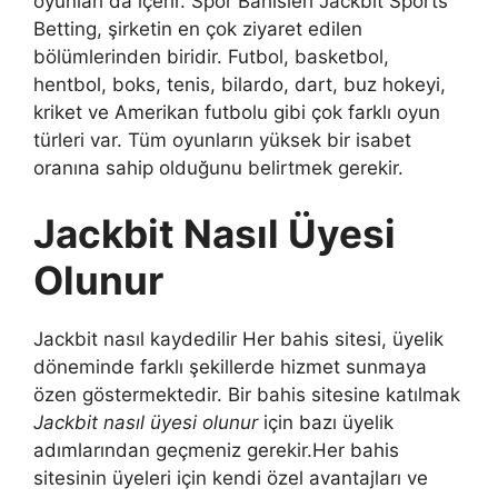
oyunları da içerir. Spor Bahisleri Jackbit Sports
Betting, şirketin en çok ziyaret edilen
bölümlerinden biridir. Futbol, basketbol,
hentbol, boks, tenis, bilardo, dart, buz hokeyi,
kriket ve Amerikan futbolu gibi çok farklı oyun
türleri var. Tüm oyunların yüksek bir isabet
oranına sahip olduğunu belirtmek gerekir.
Jackbit Nasıl Üyesi
Olunur
Jackbit nasıl kaydedilir Her bahis sitesi, üyelik
döneminde farklı şekillerde hizmet sunmaya
özen göstermektedir. Bir bahis sitesine katılmak
Jackbit nasıl üyesi olunur
için bazı üyelik
adımlarından geçmeniz gerekir.Her bahis
sitesinin üyeleri için kendi özel avantajları ve