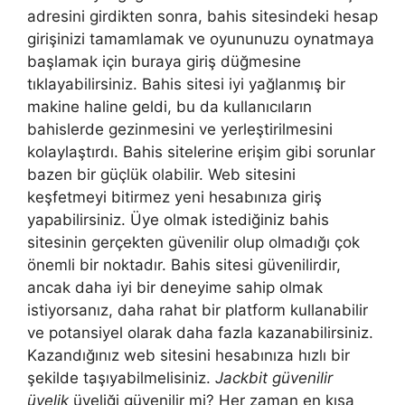
adresini girdikten sonra, bahis sitesindeki hesap
girişinizi tamamlamak ve oyununuzu oynatmaya
başlamak için buraya giriş düğmesine
tıklayabilirsiniz. Bahis sitesi iyi yağlanmış bir
makine haline geldi, bu da kullanıcıların
bahislerde gezinmesini ve yerleştirilmesini
kolaylaştırdı. Bahis sitelerine erişim gibi sorunlar
bazen bir güçlük olabilir. Web sitesini
keşfetmeyi bitirmez yeni hesabınıza giriş
yapabilirsiniz. Üye olmak istediğiniz bahis
sitesinin gerçekten güvenilir olup olmadığı çok
önemli bir noktadır. Bahis sitesi güvenilirdir,
ancak daha iyi bir deneyime sahip olmak
istiyorsanız, daha rahat bir platform kullanabilir
ve potansiyel olarak daha fazla kazanabilirsiniz.
Kazandığınız web sitesini hesabınıza hızlı bir
şekilde taşıyabilmelisiniz.
Jackbit güvenilir
üyelik
üyeliği güvenilir mi? Her zaman en kısa