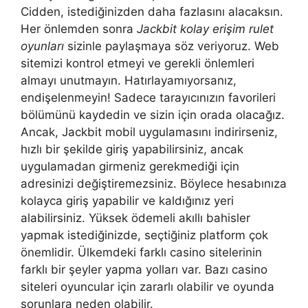
Cidden, istediğinizden daha fazlasını alacaksın.
Her önlemden sonra
Jackbit kolay erişim rulet
oyunları
sizinle paylaşmaya söz veriyoruz. Web
sitemizi kontrol etmeyi ve gerekli önlemleri
almayı unutmayın. Hatırlayamıyorsanız,
endişelenmeyin! Sadece tarayıcınızın favorileri
bölümünü kaydedin ve sizin için orada olacağız.
Ancak, Jackbit mobil uygulamasını indirirseniz,
hızlı bir şekilde giriş yapabilirsiniz, ancak
uygulamadan girmeniz gerekmediği için
adresinizi değiştiremezsiniz. Böylece hesabınıza
kolayca giriş yapabilir ve kaldığınız yeri
alabilirsiniz. Yüksek ödemeli akıllı bahisler
yapmak istediğinizde, seçtiğiniz platform çok
önemlidir. Ülkemdeki farklı casino sitelerinin
farklı bir şeyler yapma yolları var. Bazı casino
siteleri oyuncular için zararlı olabilir ve oyunda
sorunlara neden olabilir.