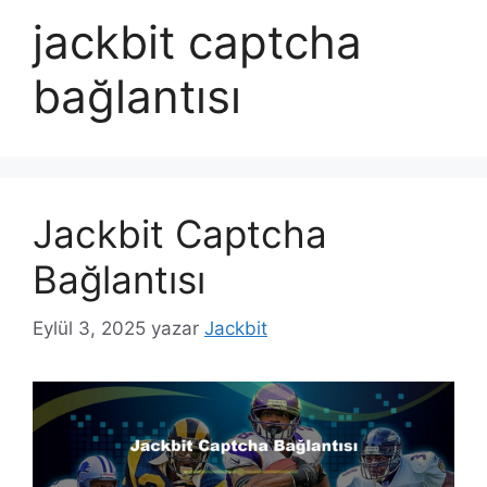
jackbit captcha
bağlantısı
Jackbit Captcha
Bağlantısı
Eylül 3, 2025
yazar
Jackbit