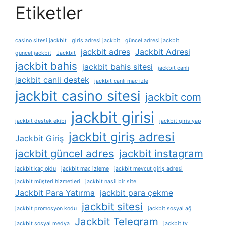
Etiketler
casino sitesi jackbit
giris adresi jackbit
güncel adresi jackbit
jackbit adres
Jackbit Adresi
güncel jackbit
Jackbit
jackbit bahis
jackbit bahis sitesi
jackbit canli
jackbit canli destek
jackbit canli maç izle
jackbit casino sitesi
jackbit com
jackbit girisi
jackbit destek ekibi
jackbit giris yap
jackbit giriş adresi
Jackbit Giriş
jackbit güncel adres
jackbit instagram
jackbit kaç oldu
jackbit maç izleme
jackbit mevcut giriş adresi
jackbit müşteri hizmetleri
jackbit nasil bir site
Jackbit Para Yatırma
jackbit para çekme
jackbit sitesi
jackbit promosyon kodu
jackbit sosyal ağ
Jackbit Telegram
jackbit sosyal medya
jackbit tv