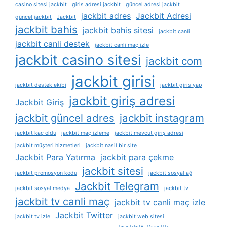
casino sitesi jackbit
giris adresi jackbit
güncel adresi jackbit
jackbit adres
Jackbit Adresi
güncel jackbit
Jackbit
jackbit bahis
jackbit bahis sitesi
jackbit canli
jackbit canli destek
jackbit canli maç izle
jackbit casino sitesi
jackbit com
jackbit girisi
jackbit destek ekibi
jackbit giris yap
jackbit giriş adresi
Jackbit Giriş
jackbit güncel adres
jackbit instagram
jackbit kaç oldu
jackbit maç izleme
jackbit mevcut giriş adresi
jackbit müşteri hizmetleri
jackbit nasil bir site
Jackbit Para Yatırma
jackbit para çekme
jackbit sitesi
jackbit promosyon kodu
jackbit sosyal ağ
Jackbit Telegram
jackbit sosyal medya
jackbit tv
jackbit tv canli maç
jackbit tv canli maç izle
Jackbit Twitter
jackbit tv izle
jackbit web sitesi