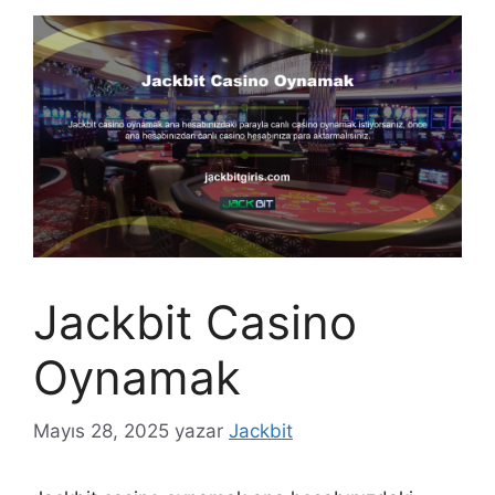
Jackbit Casino
Oynamak
Mayıs 28, 2025
yazar
Jackbit