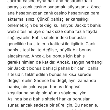
Jackbit casino oynamak ana hesabınızdaki
parayla canlı casino oynamak istiyorsanız, önce
ana hesabınızdan canlı casino hesabınıza para
aktarmalısınız. Çünkü bahisçiler karışıklığı
önlemek için bu tekniği kullanıyor. Jackbit bahis
web sitesine üye olmak size daha fazla fayda
sağlayabilir. Bahis sitelerindeki bonuslar
genellikle bu sitelerin kalitesi ile ilgilidir. Canlı
bahis sitesi kalite değilse, büyük bir bonus
alacaksınız. Ancak, bu bonus için bahis
gereksinimleri de katıdır. Ancak, saygın herhangi
bir Jackbit bonus bahisçi pahalı bir canlı bahis
sitesidir, teklif edilen bonusları kısa sürede
değiştirebilir. Sadece bu değil, aynı zamanda
bahisçinin çok uygun bonus döngüsü
koşullarına sahip olduğunu söylemeliyim.
Aslında bazı bahis siteleri harika bonuslar
sunar, ancak sadece bir süre için. Bu nedenle,