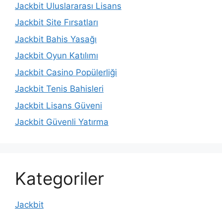
Jackbit Uluslararası Lisans
Jackbit Site Fırsatları
Jackbit Bahis Yasağı
Jackbit Oyun Katılımı
Jackbit Casino Popülerliği
Jackbit Tenis Bahisleri
Jackbit Lisans Güveni
Jackbit Güvenli Yatırma
Kategoriler
Jackbit