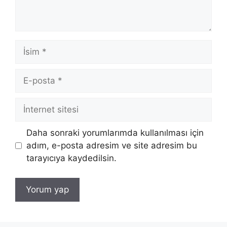
İsim
E-
posta
İnternet
sitesi
Daha sonraki yorumlarımda kullanılması için
adım, e-posta adresim ve site adresim bu
tarayıcıya kaydedilsin.