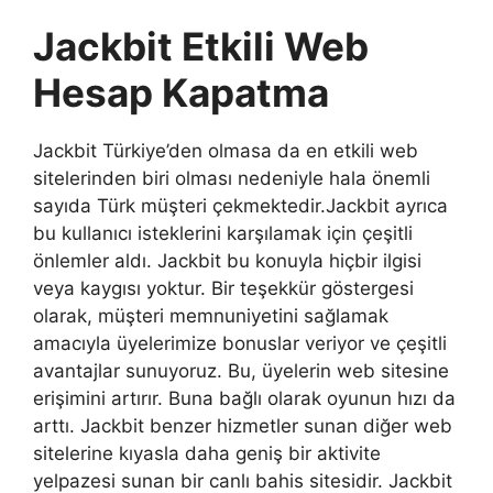
Jackbit Etkili Web
Hesap Kapatma
Jackbit Türkiye’den olmasa da en etkili web
sitelerinden biri olması nedeniyle hala önemli
sayıda Türk müşteri çekmektedir.Jackbit ayrıca
bu kullanıcı isteklerini karşılamak için çeşitli
önlemler aldı. Jackbit bu konuyla hiçbir ilgisi
veya kaygısı yoktur. Bir teşekkür göstergesi
olarak, müşteri memnuniyetini sağlamak
amacıyla üyelerimize bonuslar veriyor ve çeşitli
avantajlar sunuyoruz. Bu, üyelerin web sitesine
erişimini artırır. Buna bağlı olarak oyunun hızı da
arttı. Jackbit benzer hizmetler sunan diğer web
sitelerine kıyasla daha geniş bir aktivite
yelpazesi sunan bir canlı bahis sitesidir. Jackbit