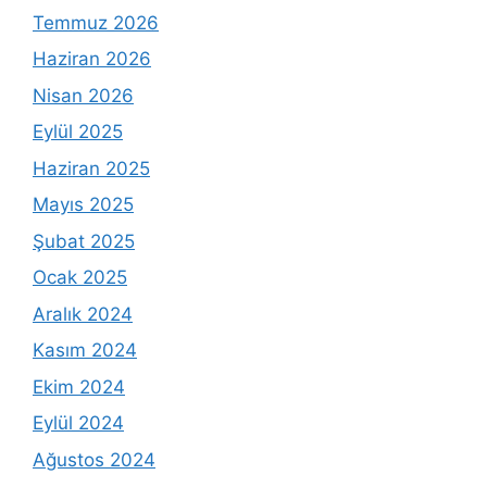
Temmuz 2026
Haziran 2026
Nisan 2026
Eylül 2025
Haziran 2025
Mayıs 2025
Şubat 2025
Ocak 2025
Aralık 2024
Kasım 2024
Ekim 2024
Eylül 2024
Ağustos 2024