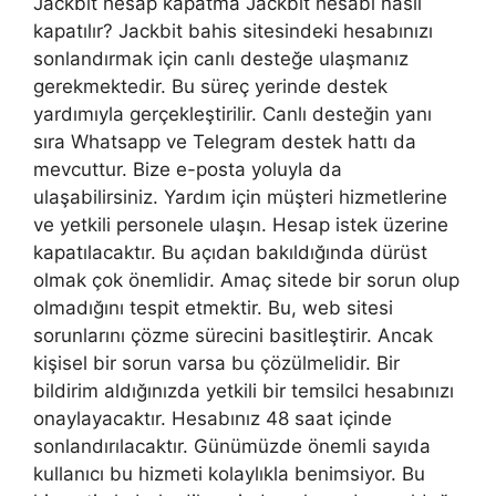
Jackbit hesap kapatma Jackbit hesabı nasıl
kapatılır? Jackbit bahis sitesindeki hesabınızı
sonlandırmak için canlı desteğe ulaşmanız
gerekmektedir. Bu süreç yerinde destek
yardımıyla gerçekleştirilir. Canlı desteğin yanı
sıra Whatsapp ve Telegram destek hattı da
mevcuttur. Bize e-posta yoluyla da
ulaşabilirsiniz. Yardım için müşteri hizmetlerine
ve yetkili personele ulaşın. Hesap istek üzerine
kapatılacaktır. Bu açıdan bakıldığında dürüst
olmak çok önemlidir. Amaç sitede bir sorun olup
olmadığını tespit etmektir. Bu, web sitesi
sorunlarını çözme sürecini basitleştirir. Ancak
kişisel bir sorun varsa bu çözülmelidir. Bir
bildirim aldığınızda yetkili bir temsilci hesabınızı
onaylayacaktır. Hesabınız 48 saat içinde
sonlandırılacaktır. Günümüzde önemli sayıda
kullanıcı bu hizmeti kolaylıkla benimsiyor. Bu