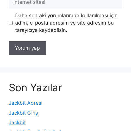
sitesi
Daha sonraki yorumlarımda kullanılması için
adım, e-posta adresim ve site adresim bu
tarayıcıya kaydedilsin.
Son Yazılar
Jackbit Adresi
Jackbit Giriş
Jackbit