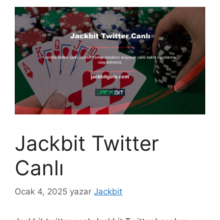
Jackbit Twitter
Canlı
Ocak 4, 2025
yazar
Jackbit