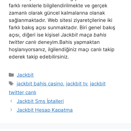
farklı renklerle bilgilendirilmekte ve gerçek
zamanlı olarak güncel kalmalarına olanak
sağlanmaktadır. Web sitesi ziyaretçilerine iki
farklı bakış açısı sunmaktadır. Biri genel bakış
açısı, diğeri ise kişisel
Jackbit maça bahis
twitter canlı
deneyim.Bahis yapmaktan
hoşlanıyorsanız, ilgilendiğiniz maçı canlı takip
ederek takip edebilirsiniz.
Kategoriler
Jackbit
Etiketler
jackbit bahis casino
,
jackbit tv
,
jackbit
twitter canlı
Jackbit Sms İptalleri
Jackbit Hesap Kapatma