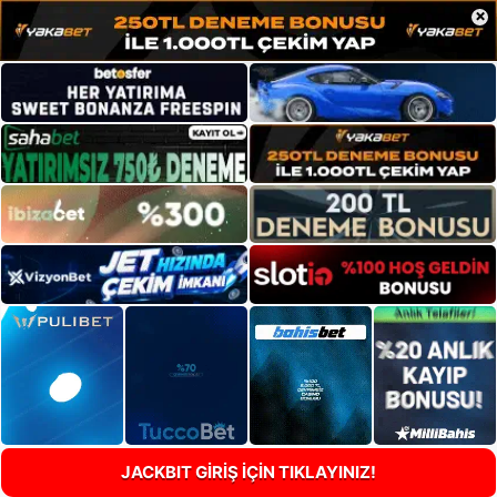
×
JACKBIT GİRİŞ İÇİN TIKLAYINIZ!