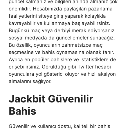
güncel kalmanız ve bilgileri anında almanız çok
önemlidir. Hesabınızda paylaşılan pazarlama
faaliyetlerini siteye giriş yaparak kolaylıkla
kavrayabilir ve kullanmaya başlayabilirsiniz.
Bugünkü maç veya derbiyi merak ediyorsanız
sosyal medyada da güncellemeler sunacağız.
Bu özellik, oyuncuların zahmetsizce maç
seçmesine ve bahis oynamasına olanak tanır.
Ayrıca en popüler bahislere ve istatistiklere de
erişebilirsiniz. Görüldüğü gibi Twitter hesabı
oyunculara yol gösterici oluyor ve hızlı aksiyon
almalarını sağlıyor.
Jackbit Güvenilir
Bahis
Güvenilir ve kullanıcı dostu, kaliteli bir bahis