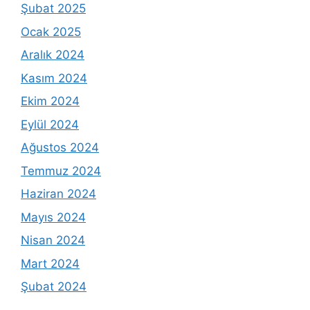
Şubat 2025
Ocak 2025
Aralık 2024
Kasım 2024
Ekim 2024
Eylül 2024
Ağustos 2024
Temmuz 2024
Haziran 2024
Mayıs 2024
Nisan 2024
Mart 2024
Şubat 2024