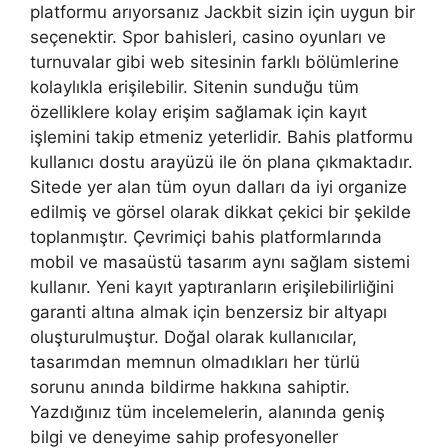
platformu arıyorsanız Jackbit sizin için uygun bir
seçenektir. Spor bahisleri, casino oyunları ve
turnuvalar gibi web sitesinin farklı bölümlerine
kolaylıkla erişilebilir. Sitenin sunduğu tüm
özelliklere kolay erişim sağlamak için kayıt
işlemini takip etmeniz yeterlidir. Bahis platformu
kullanıcı dostu arayüzü ile ön plana çıkmaktadır.
Sitede yer alan tüm oyun dalları da iyi organize
edilmiş ve görsel olarak dikkat çekici bir şekilde
toplanmıştır. Çevrimiçi bahis platformlarında
mobil ve masaüstü tasarım aynı sağlam sistemi
kullanır. Yeni kayıt yaptıranların erişilebilirliğini
garanti altına almak için benzersiz bir altyapı
oluşturulmuştur. Doğal olarak kullanıcılar,
tasarımdan memnun olmadıkları her türlü
sorunu anında bildirme hakkına sahiptir.
Yazdığınız tüm incelemelerin, alanında geniş
bilgi ve deneyime sahip profesyoneller