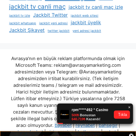
jackbit tv canli maç
jackbit tv canli maç izle
Jackbit Twitter
jackbit tv izle
jackbit web sitesi
jackbit üyelik
jackbit whatsapp
jackbit yeni adresi
Jackbit Şikayet
twitter jackbit
yeni adresi jackbit
Avrasya'nın en büyük reklam platformunda olmak için
Microsoft Teams:
reklam@avrasyamarketing.com
adresimizden veya Telegram: @Avrasyamarketing
adresimizden irtibat kurabilirsiniz. (Tek iletişim
adreslerimiz teams / telegram ve mail adresimizdir.
Harici hiçbir iletişim adresimiz bulunmamaktadır.
Lütfen itibar etmeyiniz.) Türkiye yasalarına göre 7258
sayılı kanun uyarınca yasa dışı bahis oynamanın
cezaları mevcuttur. Şu an bulunduğunuz site hiç bir
şekilde illegal bahis oyunları oynatmıyor ve oynamaya
aracı olmuyordur.
bayabet
|
reynabet
|
bahsegir
|
hanedanbet
|
visioncasino
|
betlasman
|
esbet
|
×