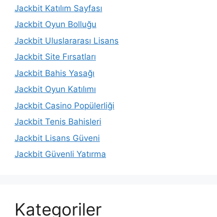
Jackbit Katılım Sayfası
Jackbit Oyun Bolluğu
Jackbit Uluslararası Lisans
Jackbit Site Fırsatları
Jackbit Bahis Yasağı
Jackbit Oyun Katılımı
Jackbit Casino Popülerliği
Jackbit Tenis Bahisleri
Jackbit Lisans Güveni
Jackbit Güvenli Yatırma
Kategoriler