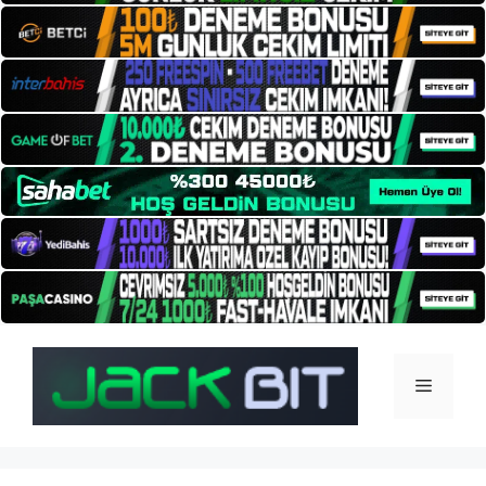
İçeriğe
atla
Menü