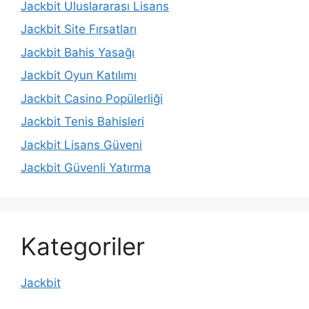
Jackbit Uluslararası Lisans
Jackbit Site Fırsatları
Jackbit Bahis Yasağı
Jackbit Oyun Katılımı
Jackbit Casino Popülerliği
Jackbit Tenis Bahisleri
Jackbit Lisans Güveni
Jackbit Güvenli Yatırma
Kategoriler
Jackbit