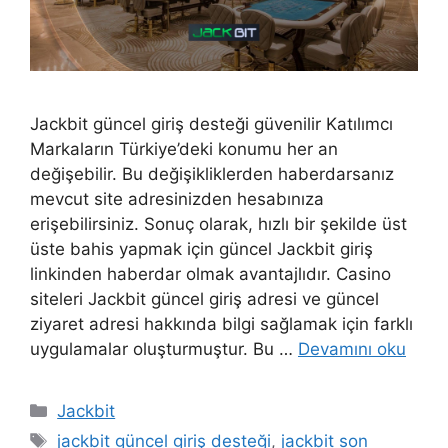
Jackbit güncel giriş desteği güvenilir Katılımcı
Markaların Türkiye’deki konumu her an
değişebilir. Bu değişikliklerden haberdarsanız
mevcut site adresinizden hesabınıza
erişebilirsiniz. Sonuç olarak, hızlı bir şekilde üst
üste bahis yapmak için güncel Jackbit giriş
linkinden haberdar olmak avantajlıdır. Casino
siteleri Jackbit güncel giriş adresi ve güncel
ziyaret adresi hakkında bilgi sağlamak için farklı
uygulamalar oluşturmuştur. Bu …
Devamını oku
Kategoriler
Jackbit
Etiketler
jackbit güncel giriş desteği
,
jackbit son