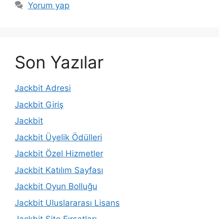
Yorum yap
Son Yazılar
Jackbit Adresi
Jackbit Giriş
Jackbit
Jackbit Üyelik Ödülleri
Jackbit Özel Hizmetler
Jackbit Katılım Sayfası
Jackbit Oyun Bolluğu
Jackbit Uluslararası Lisans