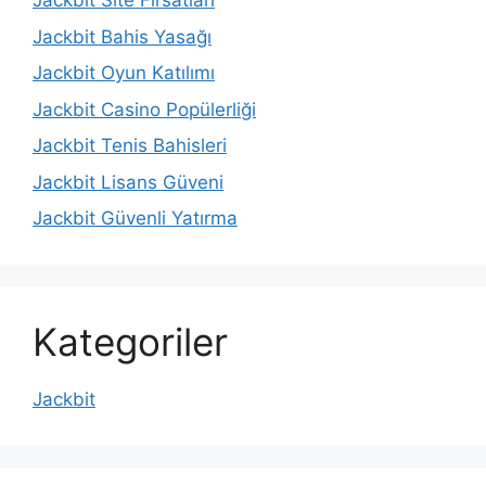
Jackbit Site Fırsatları
Jackbit Bahis Yasağı
Jackbit Oyun Katılımı
Jackbit Casino Popülerliği
Jackbit Tenis Bahisleri
Jackbit Lisans Güveni
Jackbit Güvenli Yatırma
Kategoriler
Jackbit