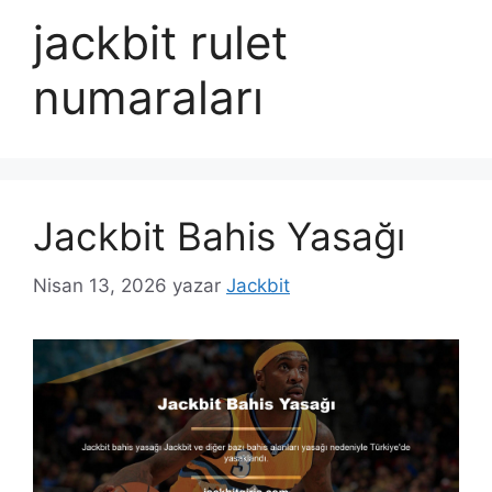
jackbit rulet
numaraları
Jackbit Bahis Yasağı
Nisan 13, 2026
yazar
Jackbit