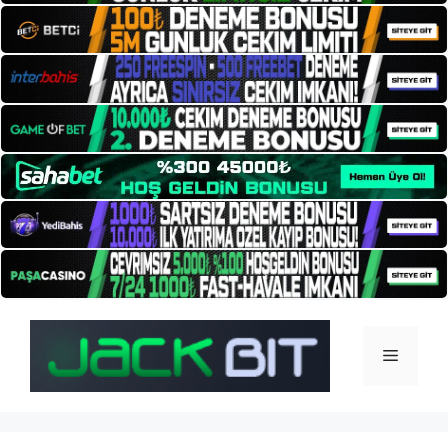
İçeriğe
atla
Menü