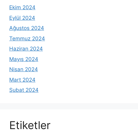
Ekim 2024
Eylül 2024
Ağustos 2024
Temmuz 2024
Haziran 2024
Mayıs 2024
Nisan 2024
Mart 2024
Şubat 2024
Etiketler