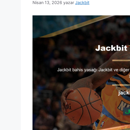
Nisan 13, 2026
yazar
Jackbit