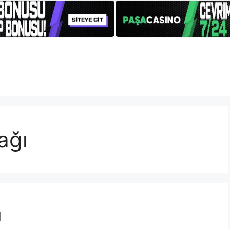
ağı
ı