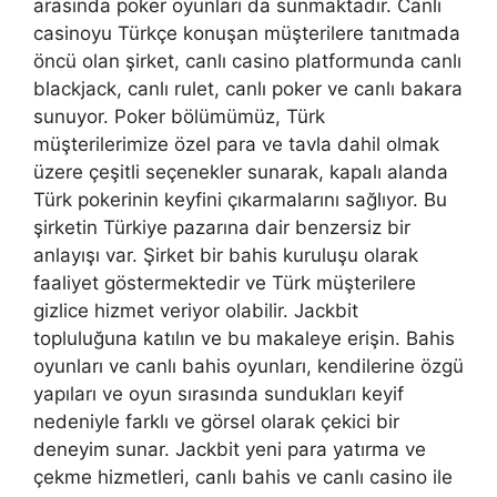
arasında poker oyunları da sunmaktadır. Canlı
casinoyu Türkçe konuşan müşterilere tanıtmada
öncü olan şirket, canlı casino platformunda canlı
blackjack, canlı rulet, canlı poker ve canlı bakara
sunuyor. Poker bölümümüz, Türk
müşterilerimize özel para ve tavla dahil olmak
üzere çeşitli seçenekler sunarak, kapalı alanda
Türk pokerinin keyfini çıkarmalarını sağlıyor. Bu
şirketin Türkiye pazarına dair benzersiz bir
anlayışı var. Şirket bir bahis kuruluşu olarak
faaliyet göstermektedir ve Türk müşterilere
gizlice hizmet veriyor olabilir. Jackbit
topluluğuna katılın ve bu makaleye erişin. Bahis
oyunları ve canlı bahis oyunları, kendilerine özgü
yapıları ve oyun sırasında sundukları keyif
nedeniyle farklı ve görsel olarak çekici bir
deneyim sunar. Jackbit yeni para yatırma ve
çekme hizmetleri, canlı bahis ve canlı casino ile