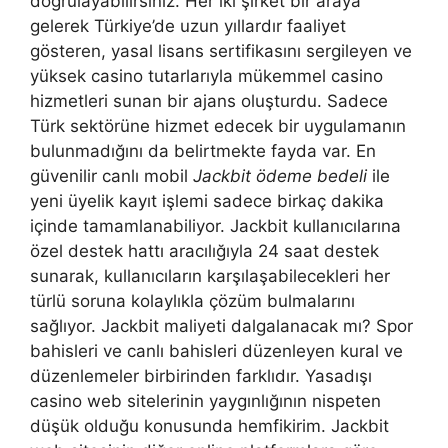
doğrulayabilirsiniz. Her iki şirket bir araya
gelerek Türkiye’de uzun yıllardır faaliyet
gösteren, yasal lisans sertifikasını sergileyen ve
yüksek casino tutarlarıyla mükemmel casino
hizmetleri sunan bir ajans oluşturdu. Sadece
Türk sektörüne hizmet edecek bir uygulamanın
bulunmadığını da belirtmekte fayda var. En
güvenilir canlı mobil
Jackbit ödeme bedeli
ile
yeni üyelik kayıt işlemi sadece birkaç dakika
içinde tamamlanabiliyor. Jackbit kullanıcılarına
özel destek hattı aracılığıyla 24 saat destek
sunarak, kullanıcıların karşılaşabilecekleri her
türlü soruna kolaylıkla çözüm bulmalarını
sağlıyor. Jackbit maliyeti dalgalanacak mı? Spor
bahisleri ve canlı bahisleri düzenleyen kural ve
düzenlemeler birbirinden farklıdır. Yasadışı
casino web sitelerinin yaygınlığının nispeten
düşük olduğu konusunda hemfikirim. Jackbit