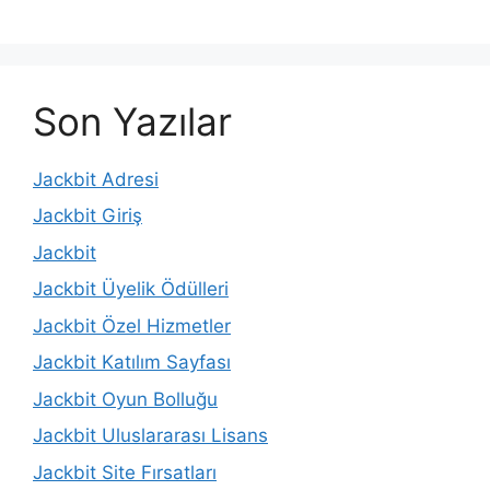
Son Yazılar
Jackbit Adresi
Jackbit Giriş
Jackbit
Jackbit Üyelik Ödülleri
Jackbit Özel Hizmetler
Jackbit Katılım Sayfası
Jackbit Oyun Bolluğu
Jackbit Uluslararası Lisans
Jackbit Site Fırsatları