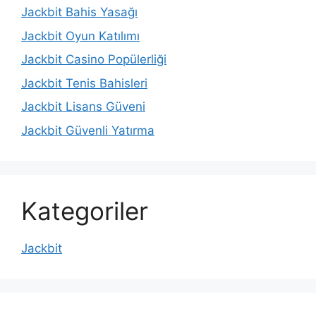
Jackbit Bahis Yasağı
Jackbit Oyun Katılımı
Jackbit Casino Popülerliği
Jackbit Tenis Bahisleri
Jackbit Lisans Güveni
Jackbit Güvenli Yatırma
Kategoriler
Jackbit