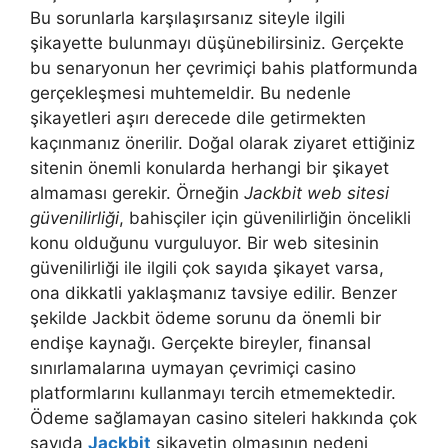
Bu sorunlarla karşılaşırsanız siteyle ilgili
şikayette bulunmayı düşünebilirsiniz. Gerçekte
bu senaryonun her çevrimiçi bahis platformunda
gerçekleşmesi muhtemeldir. Bu nedenle
şikayetleri aşırı derecede dile getirmekten
kaçınmanız önerilir. Doğal olarak ziyaret ettiğiniz
sitenin önemli konularda herhangi bir şikayet
almaması gerekir. Örneğin
Jackbit web sitesi
güvenilirliği
, bahisçiler için güvenilirliğin öncelikli
konu olduğunu vurguluyor. Bir web sitesinin
güvenilirliği ile ilgili çok sayıda şikayet varsa,
ona dikkatli yaklaşmanız tavsiye edilir. Benzer
şekilde Jackbit ödeme sorunu da önemli bir
endişe kaynağı. Gerçekte bireyler, finansal
sınırlamalarına uymayan çevrimiçi casino
platformlarını kullanmayı tercih etmemektedir.
Ödeme sağlamayan casino siteleri hakkında çok
sayıda
Jackbit
şikayetin olmasının nedeni