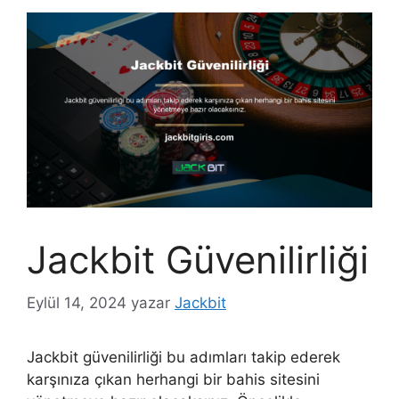
Jackbit Güvenilirliği
Eylül 14, 2024
yazar
Jackbit
Jackbit güvenilirliği bu adımları takip ederek
karşınıza çıkan herhangi bir bahis sitesini