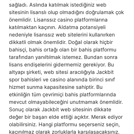
sağladı. Aslında katılmak istediğiniz web
sitesinin lisanslı olup olmadığını doğrulamak çok
önemlidir. Lisanssız casino platformlarına
katılmaktan kaçının. Aldatma potansiyeli
nedeniyle lisanssız web sitelerini kullanırken
dikkatli olmak önemlidir. Doğal olarak hiçbir
bahisçi, bahis ortağı olan bir bahis platformu
tarafından yanıltılmak istemez. Bundan sonra
lisans endişelerini gidermemiz gerekiyor. Bu
altyapı şirketi, web sitesi aracılığıyla Jackbit
spor bahisleri ve casino alanında birinci sınıf
hizmet sunma kapasitesine sahiptir. Bu
etkinliğin tüm çevrimiçi bahis platformlarında
mevcut olmayabileceğini unutmamak önemlidir.
Sonuç olarak Jackbit web sitesinin dikkate
değer bir başarı elde ettiği açıktır. Merak ediyor
olabilirsiniz. Hangi platformu seçerseniz seçin,
kaçınılmaz olarak zorluklarla karşılaşacaksınız.