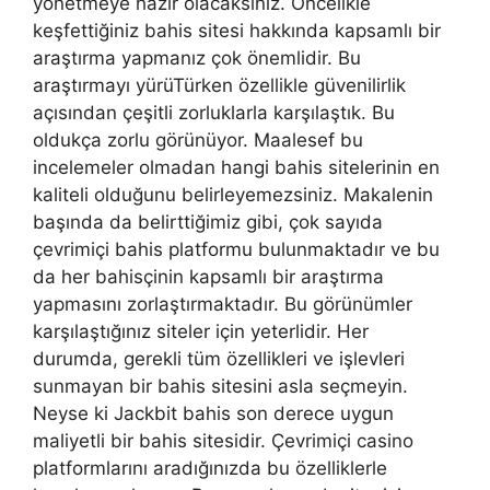
yönetmeye hazır olacaksınız. Öncelikle
keşfettiğiniz bahis sitesi hakkında kapsamlı bir
araştırma yapmanız çok önemlidir. Bu
araştırmayı yürüTürken özellikle güvenilirlik
açısından çeşitli zorluklarla karşılaştık. Bu
oldukça zorlu görünüyor. Maalesef bu
incelemeler olmadan hangi bahis sitelerinin en
kaliteli olduğunu belirleyemezsiniz. Makalenin
başında da belirttiğimiz gibi, çok sayıda
çevrimiçi bahis platformu bulunmaktadır ve bu
da her bahisçinin kapsamlı bir araştırma
yapmasını zorlaştırmaktadır. Bu görünümler
karşılaştığınız siteler için yeterlidir. Her
durumda, gerekli tüm özellikleri ve işlevleri
sunmayan bir bahis sitesini asla seçmeyin.
Neyse ki Jackbit bahis son derece uygun
maliyetli bir bahis sitesidir. Çevrimiçi casino
platformlarını aradığınızda bu özelliklerle