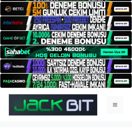
İçeriğe
atla
Menü