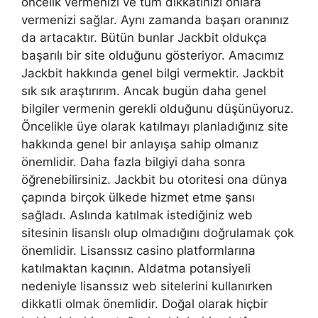
öncelik vermenizi ve tüm dikkatinizi onlara
vermenizi sağlar. Aynı zamanda başarı oranınız
da artacaktır. Bütün bunlar Jackbit oldukça
başarılı bir site olduğunu gösteriyor. Amacımız
Jackbit hakkında genel bilgi vermektir. Jackbit
sık sık araştırırım. Ancak bugün daha genel
bilgiler vermenin gerekli olduğunu düşünüyoruz.
Öncelikle üye olarak katılmayı planladığınız site
hakkında genel bir anlayışa sahip olmanız
önemlidir. Daha fazla bilgiyi daha sonra
öğrenebilirsiniz. Jackbit bu otoritesi ona dünya
çapında birçok ülkede hizmet etme şansı
sağladı. Aslında katılmak istediğiniz web
sitesinin lisanslı olup olmadığını doğrulamak çok
önemlidir. Lisanssız casino platformlarına
katılmaktan kaçının. Aldatma potansiyeli
nedeniyle lisanssız web sitelerini kullanırken
dikkatli olmak önemlidir. Doğal olarak hiçbir