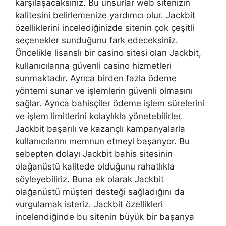
karşılaşacaksınız. Bu unsurlar web sitenizin
kalitesini belirlemenize yardımcı olur. Jackbit
özelliklerini incelediğinizde sitenin çok çeşitli
seçenekler sunduğunu fark edeceksiniz.
Öncelikle lisanslı bir casino sitesi olan Jackbit,
kullanıcılarına güvenli casino hizmetleri
sunmaktadır. Ayrıca birden fazla ödeme
yöntemi sunar ve işlemlerin güvenli olmasını
sağlar. Ayrıca bahisçiler ödeme işlem sürelerini
ve işlem limitlerini kolaylıkla yönetebilirler.
Jackbit başarılı ve kazançlı kampanyalarla
kullanıcılarını memnun etmeyi başarıyor. Bu
sebepten dolayı Jackbit bahis sitesinin
olağanüstü kalitede olduğunu rahatlıkla
söyleyebiliriz. Buna ek olarak Jackbit
olağanüstü müşteri desteği sağladığını da
vurgulamak isteriz. Jackbit özellikleri
incelendiğinde bu sitenin büyük bir başarıya