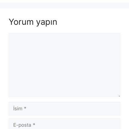
Yorum yapın
Yorum
İsim
E-
posta