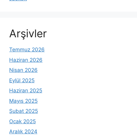
Arşivler
Temmuz 2026
Haziran 2026
Nisan 2026
Eylül 2025
Haziran 2025
Mayıs 2025
Şubat 2025
Ocak 2025
Aralık 2024