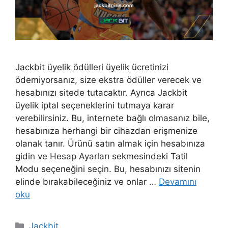
Jackbit üyelik ödülleri üyelik ücretinizi
ödemiyorsanız, size ekstra ödüller verecek ve
hesabınızı sitede tutacaktır. Ayrıca Jackbit
üyelik iptal seçeneklerini tutmaya karar
verebilirsiniz. Bu, internete bağlı olmasanız bile,
hesabınıza herhangi bir cihazdan erişmenize
olanak tanır. Ürünü satın almak için hesabınıza
gidin ve Hesap Ayarları sekmesindeki Tatil
Modu seçeneğini seçin. Bu, hesabınızı sitenin
elinde bırakabileceğiniz ve onlar …
Devamını
oku
Kategoriler
Jackbit