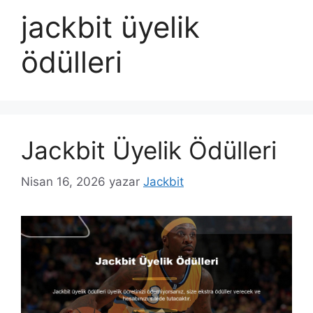
jackbit üyelik
ödülleri
Jackbit Üyelik Ödülleri
Nisan 16, 2026
yazar
Jackbit