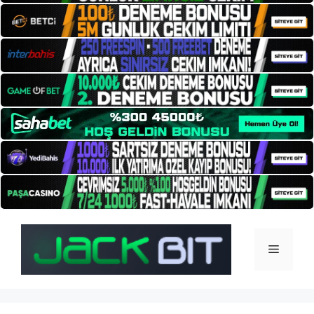
İçeriğe
atla
Menü