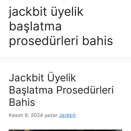
jackbit üyelik
başlatma
prosedürleri bahis
Jackbit Üyelik
Başlatma Prosedürleri
Bahis
Kasım 9, 2024
yazar
Jackbit