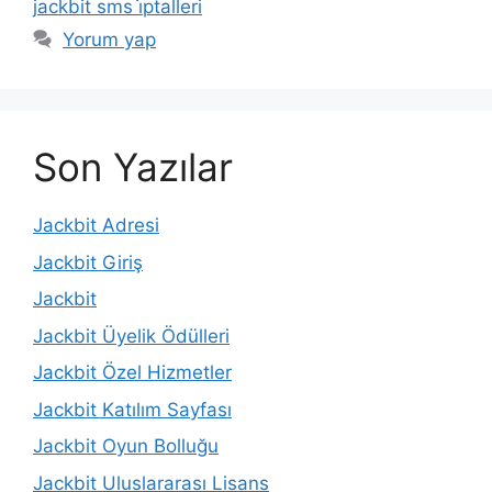
jackbit sms i̇ptalleri
Yorum yap
Son Yazılar
Jackbit Adresi
Jackbit Giriş
Jackbit
Jackbit Üyelik Ödülleri
Jackbit Özel Hizmetler
Jackbit Katılım Sayfası
Jackbit Oyun Bolluğu
Jackbit Uluslararası Lisans