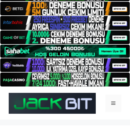
İçeriğe
atla
Menü