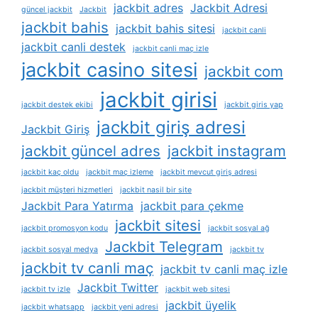
jackbit adres
Jackbit Adresi
güncel jackbit
Jackbit
jackbit bahis
jackbit bahis sitesi
jackbit canli
jackbit canli destek
jackbit canli maç izle
jackbit casino sitesi
jackbit com
jackbit girisi
jackbit destek ekibi
jackbit giris yap
jackbit giriş adresi
Jackbit Giriş
jackbit güncel adres
jackbit instagram
jackbit kaç oldu
jackbit maç izleme
jackbit mevcut giriş adresi
jackbit müşteri hizmetleri
jackbit nasil bir site
Jackbit Para Yatırma
jackbit para çekme
jackbit sitesi
jackbit promosyon kodu
jackbit sosyal ağ
Jackbit Telegram
jackbit sosyal medya
jackbit tv
jackbit tv canli maç
jackbit tv canli maç izle
Jackbit Twitter
jackbit tv izle
jackbit web sitesi
jackbit üyelik
jackbit whatsapp
jackbit yeni adresi