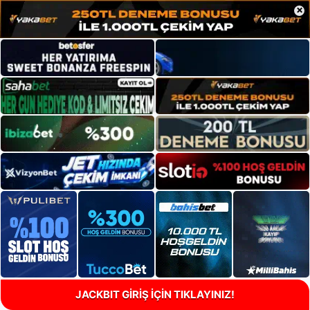
×
JACKBIT GİRİŞ İÇİN TIKLAYINIZ!