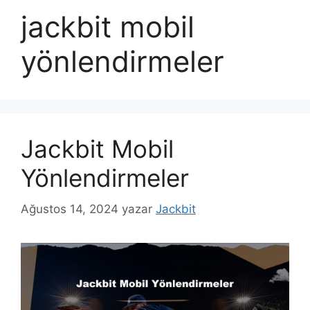
jackbit mobil
yönlendirmeler
Jackbit Mobil
Yönlendirmeler
Ağustos 14, 2024
yazar
Jackbit