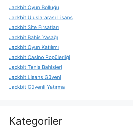
Jackbit Oyun Bolluğu
Jackbit Uluslararası Lisans
Jackbit Site Fırsatları
Jackbit Bahis Yasağı
Jackbit Oyun Katılımı
Jackbit Casino Popülerliği
Jackbit Tenis Bahisleri
Jackbit Lisans Güveni
Jackbit Güvenli Yatırma
Kategoriler