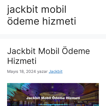
jackbit mobil
ödeme hizmeti
Jackbit Mobil Ödeme
Hizmeti
Mayıs 18, 2024
yazar
Jackbit