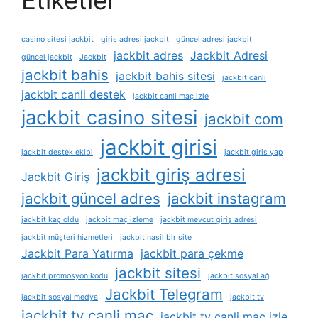
Etiketler
casino sitesi jackbit
giris adresi jackbit
güncel adresi jackbit
jackbit adres
Jackbit Adresi
güncel jackbit
Jackbit
jackbit bahis
jackbit bahis sitesi
jackbit canli
jackbit canli destek
jackbit canli maç izle
jackbit casino sitesi
jackbit com
jackbit girisi
jackbit destek ekibi
jackbit giris yap
jackbit giriş adresi
Jackbit Giriş
jackbit güncel adres
jackbit instagram
jackbit kaç oldu
jackbit maç izleme
jackbit mevcut giriş adresi
jackbit müşteri hizmetleri
jackbit nasil bir site
Jackbit Para Yatırma
jackbit para çekme
jackbit sitesi
jackbit promosyon kodu
jackbit sosyal ağ
Jackbit Telegram
jackbit sosyal medya
jackbit tv
jackbit tv canli maç
jackbit tv canli maç izle