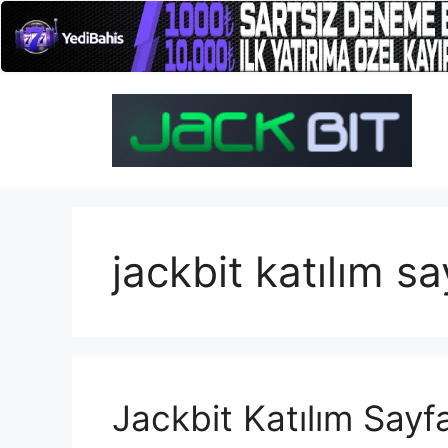
İçeriğe
atla
jackbit katılım sa
Jackbit Katılım Sayf