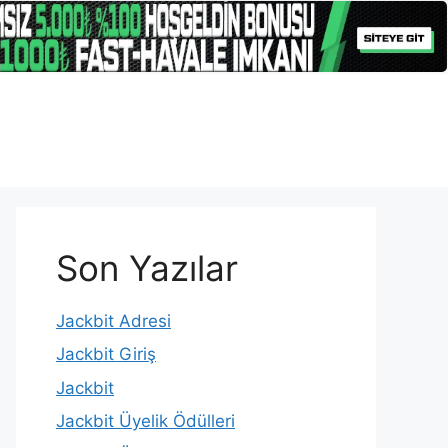
Son Yazılar
Jackbit Adresi
Jackbit Giriş
Jackbit
Jackbit Üyelik Ödülleri