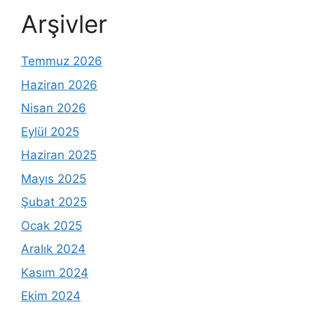
Arşivler
Temmuz 2026
Haziran 2026
Nisan 2026
Eylül 2025
Haziran 2025
Mayıs 2025
Şubat 2025
Ocak 2025
Aralık 2024
Kasım 2024
Ekim 2024