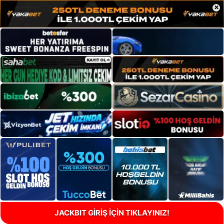
×
JACKBIT GİRİŞ İÇİN TIKLAYINIZ!