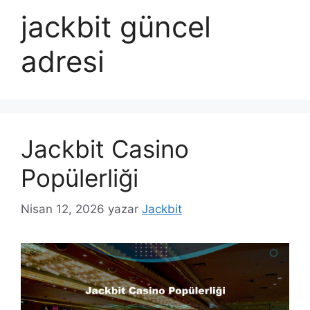
jackbit güncel
adresi
Jackbit Casino
Popülerliği
Nisan 12, 2026
yazar
Jackbit