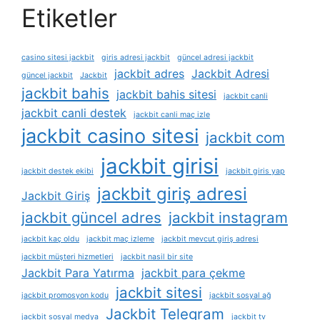
Etiketler
casino sitesi jackbit
giris adresi jackbit
güncel adresi jackbit
jackbit adres
Jackbit Adresi
güncel jackbit
Jackbit
jackbit bahis
jackbit bahis sitesi
jackbit canli
jackbit canli destek
jackbit canli maç izle
jackbit casino sitesi
jackbit com
jackbit girisi
jackbit destek ekibi
jackbit giris yap
jackbit giriş adresi
Jackbit Giriş
jackbit güncel adres
jackbit instagram
jackbit kaç oldu
jackbit maç izleme
jackbit mevcut giriş adresi
jackbit müşteri hizmetleri
jackbit nasil bir site
Jackbit Para Yatırma
jackbit para çekme
jackbit sitesi
jackbit promosyon kodu
jackbit sosyal ağ
Jackbit Telegram
jackbit sosyal medya
jackbit tv