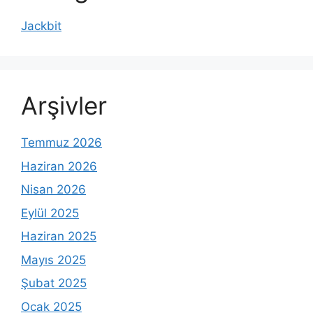
Jackbit
Arşivler
Temmuz 2026
Haziran 2026
Nisan 2026
Eylül 2025
Haziran 2025
Mayıs 2025
Şubat 2025
Ocak 2025