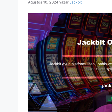
Ağustos 10, 2024
yazar
Jackbit