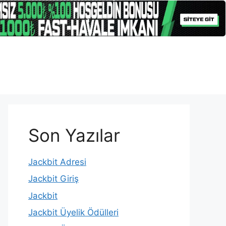
Son Yazılar
Jackbit Adresi
Jackbit Giriş
Jackbit
Jackbit Üyelik Ödülleri