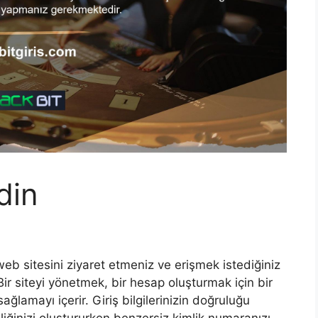
din
web sitesini ziyaret etmeniz ve erişmek istediğiniz
r siteyi yönetmek, bir hesap oluşturmak için bir
 sağlamayı içerir. Giriş bilgilerinizin doğruluğu