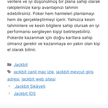
verilere ve iyi düşünülmüş bir plana sahip olarak
rakiplerinize karşı avantajınızı tahmin
edebilirsiniz. Poker hem hamleleri planlamayı
hem de gerçekleştirmeyi içerir. Yalnızca kesin
tahminlere ve kesin bilgilere sahip olursak en iyi
performansı sergileyen kişiyi belirleyebiliriz.
Pokerde kazanmak için doğru kartlara sahip
olmanız gerekir ve kazanmaya en yakın olan kişi
el olarak bilinir.
Kategoriler
Jackbit
Etiketler
jackbit canli maç izle
,
jackbit mevcut giriş
adresi
,
jackbit web sitesi
Jackbit Şikâyeti
Jackbit İOS