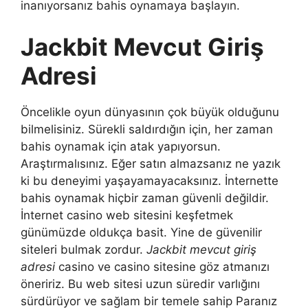
inanıyorsanız bahis oynamaya başlayın.
Jackbit Mevcut Giriş
Adresi
Öncelikle oyun dünyasının çok büyük olduğunu
bilmelisiniz. Sürekli saldırdığın için, her zaman
bahis oynamak için atak yapıyorsun.
Araştırmalısınız. Eğer satın almazsanız ne yazık
ki bu deneyimi yaşayamayacaksınız. İnternette
bahis oynamak hiçbir zaman güvenli değildir.
İnternet casino web sitesini keşfetmek
günümüzde oldukça basit. Yine de güvenilir
siteleri bulmak zordur.
Jackbit mevcut giriş
adresi
casino ve casino sitesine göz atmanızı
öneririz. Bu web sitesi uzun süredir varlığını
sürdürüyor ve sağlam bir temele sahip Paranız