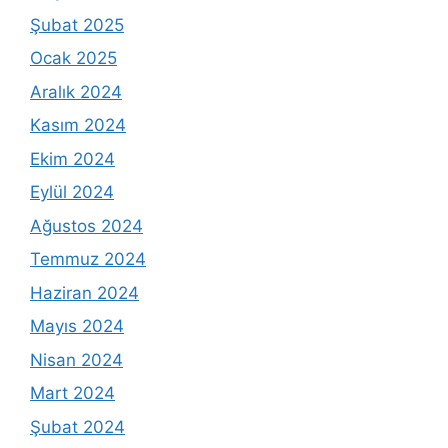
Şubat 2025
Ocak 2025
Aralık 2024
Kasım 2024
Ekim 2024
Eylül 2024
Ağustos 2024
Temmuz 2024
Haziran 2024
Mayıs 2024
Nisan 2024
Mart 2024
Şubat 2024