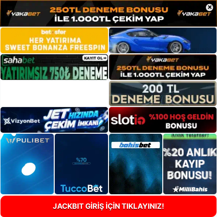
×
JACKBIT GİRİŞ İÇİN TIKLAYINIZ!