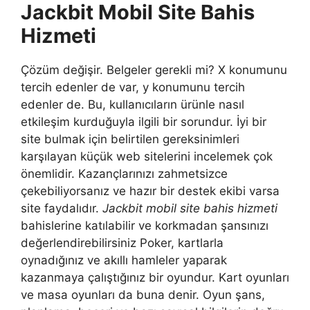
Jackbit Mobil Site Bahis
Hizmeti
Çözüm değişir. Belgeler gerekli mi? X konumunu
tercih edenler de var, y konumunu tercih
edenler de. Bu, kullanıcıların ürünle nasıl
etkileşim kurduğuyla ilgili bir sorundur. İyi bir
site bulmak için belirtilen gereksinimleri
karşılayan küçük web sitelerini incelemek çok
önemlidir. Kazançlarınızı zahmetsizce
çekebiliyorsanız ve hazır bir destek ekibi varsa
site faydalıdır.
Jackbit mobil site bahis hizmeti
bahislerine katılabilir ve korkmadan şansınızı
değerlendirebilirsiniz Poker, kartlarla
oynadığınız ve akıllı hamleler yaparak
kazanmaya çalıştığınız bir oyundur. Kart oyunları
ve masa oyunları da buna denir. Oyun şans,