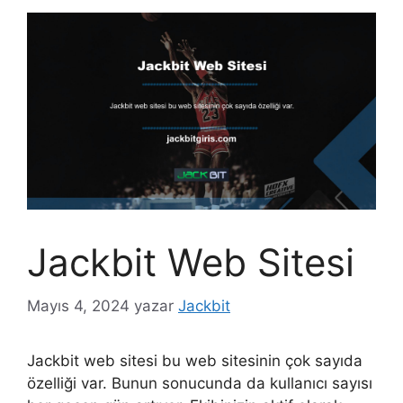
Jackbit Web Sitesi
Mayıs 4, 2024
yazar
Jackbit
Jackbit web sitesi bu web sitesinin çok sayıda
özelliği var. Bunun sonucunda da kullanıcı sayısı