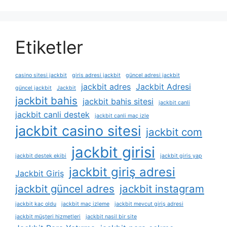
Etiketler
casino sitesi jackbit
giris adresi jackbit
güncel adresi jackbit
jackbit adres
Jackbit Adresi
güncel jackbit
Jackbit
jackbit bahis
jackbit bahis sitesi
jackbit canli
jackbit canli destek
jackbit canli maç izle
jackbit casino sitesi
jackbit com
jackbit girisi
jackbit destek ekibi
jackbit giris yap
jackbit giriş adresi
Jackbit Giriş
jackbit güncel adres
jackbit instagram
jackbit kaç oldu
jackbit maç izleme
jackbit mevcut giriş adresi
jackbit müşteri hizmetleri
jackbit nasil bir site