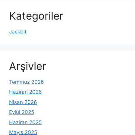
Kategoriler
Jackbit
Arşivler
Temmuz 2026
Haziran 2026
Nisan 2026
Eylül 2025
Haziran 2025
Mayıs 2025