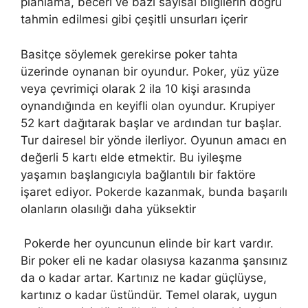
planlama, beceri ve bazı sayısal bilgilerin doğru
tahmin edilmesi gibi çeşitli unsurları içerir
Basitçe söylemek gerekirse poker tahta
üzerinde oynanan bir oyundur. Poker, yüz yüze
veya çevrimiçi olarak 2 ila 10 kişi arasında
oynandığında en keyifli olan oyundur. Krupiyer
52 kart dağıtarak başlar ve ardından tur başlar.
Tur dairesel bir yönde ilerliyor. Oyunun amacı en
değerli 5 kartı elde etmektir. Bu iyileşme
yaşamın başlangıcıyla bağlantılı bir faktöre
işaret ediyor. Pokerde kazanmak, bunda başarılı
olanların olasılığı daha yüksektir
Pokerde her oyuncunun elinde bir kart vardır.
Bir poker eli ne kadar olasıysa kazanma şansınız
da o kadar artar. Kartınız ne kadar güçlüyse,
kartınız o kadar üstündür. Temel olarak, uygun