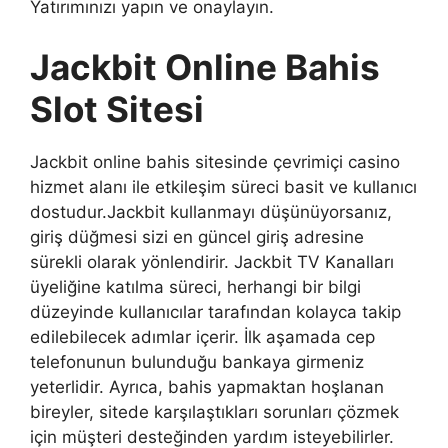
Yatırımınızı yapın ve onaylayın.
Jackbit Online Bahis
Slot Sitesi
Jackbit online bahis sitesinde çevrimiçi casino
hizmet alanı ile etkileşim süreci basit ve kullanıcı
dostudur.Jackbit kullanmayı düşünüyorsanız,
giriş düğmesi sizi en güncel giriş adresine
sürekli olarak yönlendirir. Jackbit TV Kanalları
üyeliğine katılma süreci, herhangi bir bilgi
düzeyinde kullanıcılar tarafından kolayca takip
edilebilecek adımlar içerir. İlk aşamada cep
telefonunun bulunduğu bankaya girmeniz
yeterlidir. Ayrıca, bahis yapmaktan hoşlanan
bireyler, sitede karşılaştıkları sorunları çözmek
için müşteri desteğinden yardım isteyebilirler.