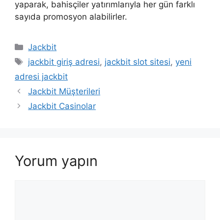
yaparak, bahisçiler yatırımlarıyla her gün farklı
sayıda promosyon alabilirler.
Kategoriler
Jackbit
Etiketler
jackbit giriş adresi
,
jackbit slot sitesi
,
yeni
adresi jackbit
Jackbit Müşterileri
Jackbit Casinolar
Yorum yapın
Yorum