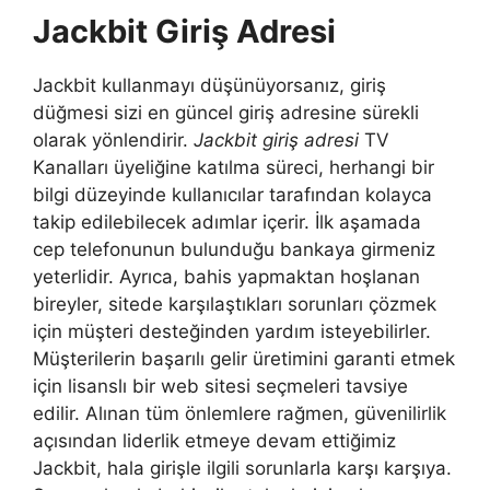
Jackbit Giriş Adresi
Jackbit kullanmayı düşünüyorsanız, giriş
düğmesi sizi en güncel giriş adresine sürekli
olarak yönlendirir.
Jackbit giriş adresi
TV
Kanalları üyeliğine katılma süreci, herhangi bir
bilgi düzeyinde kullanıcılar tarafından kolayca
takip edilebilecek adımlar içerir. İlk aşamada
cep telefonunun bulunduğu bankaya girmeniz
yeterlidir. Ayrıca, bahis yapmaktan hoşlanan
bireyler, sitede karşılaştıkları sorunları çözmek
için müşteri desteğinden yardım isteyebilirler.
Müşterilerin başarılı gelir üretimini garanti etmek
için lisanslı bir web sitesi seçmeleri tavsiye
edilir. Alınan tüm önlemlere rağmen, güvenilirlik
açısından liderlik etmeye devam ettiğimiz
Jackbit, hala girişle ilgili sorunlarla karşı karşıya.