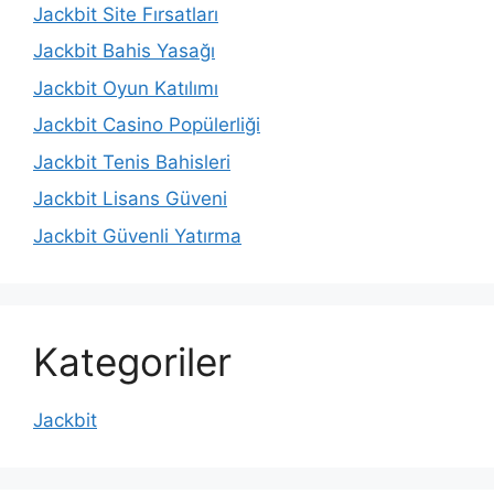
Jackbit Site Fırsatları
Jackbit Bahis Yasağı
Jackbit Oyun Katılımı
Jackbit Casino Popülerliği
Jackbit Tenis Bahisleri
Jackbit Lisans Güveni
Jackbit Güvenli Yatırma
Kategoriler
Jackbit