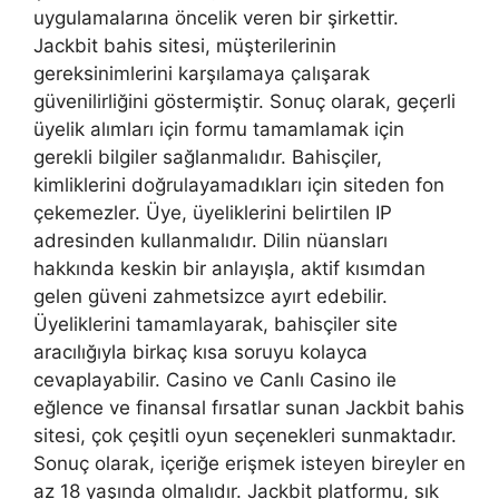
uygulamalarına öncelik veren bir şirkettir.
Jackbit bahis sitesi, müşterilerinin
gereksinimlerini karşılamaya çalışarak
güvenilirliğini göstermiştir. Sonuç olarak, geçerli
üyelik alımları için formu tamamlamak için
gerekli bilgiler sağlanmalıdır. Bahisçiler,
kimliklerini doğrulayamadıkları için siteden fon
çekemezler. Üye, üyeliklerini belirtilen IP
adresinden kullanmalıdır. Dilin nüansları
hakkında keskin bir anlayışla, aktif kısımdan
gelen güveni zahmetsizce ayırt edebilir.
Üyeliklerini tamamlayarak, bahisçiler site
aracılığıyla birkaç kısa soruyu kolayca
cevaplayabilir. Casino ve Canlı Casino ile
eğlence ve finansal fırsatlar sunan Jackbit bahis
sitesi, çok çeşitli oyun seçenekleri sunmaktadır.
Sonuç olarak, içeriğe erişmek isteyen bireyler en
az 18 yaşında olmalıdır. Jackbit platformu, sık