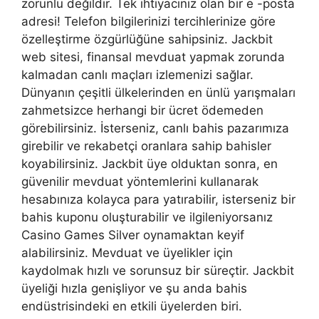
zorunlu değildir. Tek ihtiyacınız olan bir e -posta
adresi! Telefon bilgilerinizi tercihlerinize göre
özelleştirme özgürlüğüne sahipsiniz. Jackbit
web sitesi, finansal mevduat yapmak zorunda
kalmadan canlı maçları izlemenizi sağlar.
Dünyanın çeşitli ülkelerinden en ünlü yarışmaları
zahmetsizce herhangi bir ücret ödemeden
görebilirsiniz. İsterseniz, canlı bahis pazarımıza
girebilir ve rekabetçi oranlara sahip bahisler
koyabilirsiniz. Jackbit üye olduktan sonra, en
güvenilir mevduat yöntemlerini kullanarak
hesabınıza kolayca para yatırabilir, isterseniz bir
bahis kuponu oluşturabilir ve ilgileniyorsanız
Casino Games Silver oynamaktan keyif
alabilirsiniz. Mevduat ve üyelikler için
kaydolmak hızlı ve sorunsuz bir süreçtir. Jackbit
üyeliği hızla genişliyor ve şu anda bahis
endüstrisindeki en etkili üyelerden biri.