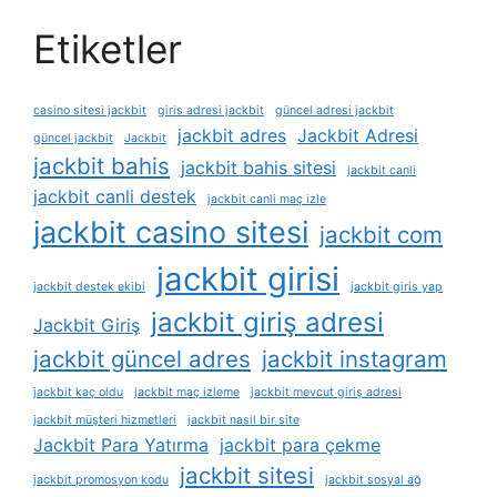
Etiketler
casino sitesi jackbit
giris adresi jackbit
güncel adresi jackbit
jackbit adres
Jackbit Adresi
güncel jackbit
Jackbit
jackbit bahis
jackbit bahis sitesi
jackbit canli
jackbit canli destek
jackbit canli maç izle
jackbit casino sitesi
jackbit com
jackbit girisi
jackbit destek ekibi
jackbit giris yap
jackbit giriş adresi
Jackbit Giriş
jackbit güncel adres
jackbit instagram
jackbit kaç oldu
jackbit maç izleme
jackbit mevcut giriş adresi
jackbit müşteri hizmetleri
jackbit nasil bir site
Jackbit Para Yatırma
jackbit para çekme
jackbit sitesi
jackbit promosyon kodu
jackbit sosyal ağ