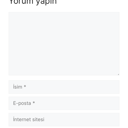
Yorum yapın
Yorum
İsim
E-
posta
İnternet
sitesi