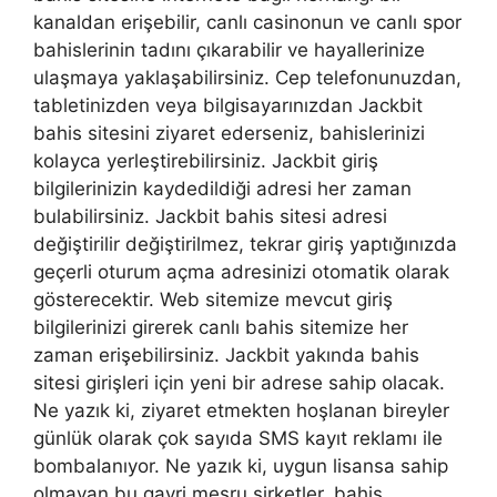
kanaldan erişebilir, canlı casinonun ve canlı spor
bahislerinin tadını çıkarabilir ve hayallerinize
ulaşmaya yaklaşabilirsiniz. Cep telefonunuzdan,
tabletinizden veya bilgisayarınızdan Jackbit
bahis sitesini ziyaret ederseniz, bahislerinizi
kolayca yerleştirebilirsiniz. Jackbit giriş
bilgilerinizin kaydedildiği adresi her zaman
bulabilirsiniz. Jackbit bahis sitesi adresi
değiştirilir değiştirilmez, tekrar giriş yaptığınızda
geçerli oturum açma adresinizi otomatik olarak
gösterecektir. Web sitemize mevcut giriş
bilgilerinizi girerek canlı bahis sitemize her
zaman erişebilirsiniz. Jackbit yakında bahis
sitesi girişleri için yeni bir adrese sahip olacak.
Ne yazık ki, ziyaret etmekten hoşlanan bireyler
günlük olarak çok sayıda SMS kayıt reklamı ile
bombalanıyor. Ne yazık ki, uygun lisansa sahip
olmayan bu gayri meşru şirketler, bahis