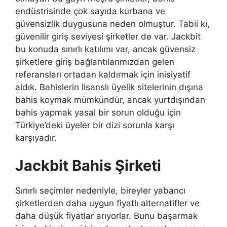
endüstrisinde çok sayıda kurbana ve
güvensizlik duygusuna neden olmuştur. Tabii ki,
güvenilir giriş seviyesi şirketler de var. Jackbit
bu konuda sınırlı katılımı var, ancak güvensiz
şirketlere giriş bağlantılarımızdan gelen
referansları ortadan kaldırmak için inisiyatif
aldık. Bahislerin lisanslı üyelik sitelerinin dışına
bahis koymak mümkündür, ancak yurtdışından
bahis yapmak yasal bir sorun olduğu için
Türkiye’deki üyeler bir dizi sorunla karşı
karşıyadır.
Jackbit Bahis Şirketi
Sınırlı seçimler nedeniyle, bireyler yabancı
şirketlerden daha uygun fiyatlı alternatifler ve
daha düşük fiyatlar arıyorlar. Bunu başarmak