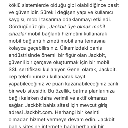
köklü sistemlerde olduğu gibi olabildiğince basit
ve güvenlidir. Sürekli değişen yapı ve kullanıcı
kaygısı, mobil tasarıma odaklanmayı etkiledi.
Gördüğünüz gibi,
Jackbit üye olmak mobil
cihazlar
mobil bağlantı hizmetini kullanarak
mobil bağlantı hizmeti mobil ana temasına
kolayca geçebilirsiniz. Ülkemizdeki bahis
endüstrisinde önemli bir figür olan Jackbit,
güvenli bir çerçeve oluşturmak için bir mobil
SSL sertifikası kullanıyor. Genel olarak, Jackbit,
cep telefonunuzu kullanarak kayıt
yapabileceğiniz ve puan kazanabileceğiniz canlı
bir web sitesidir. Bu özellik, batma planlarınıza
bağlı kalırken daha verimli ve aktif olmanızı
sağlar. Jackbit bahis sitesi için mevcut giriş
adresi Jackbit.com. Herhangi bir kesinti
olmadan hizmet vermeye devam edin. Jackbit
bahis sitesine internete bağlı herhangi bir