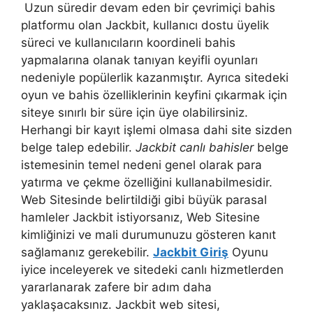
Uzun süredir devam eden bir çevrimiçi bahis
platformu olan Jackbit, kullanıcı dostu üyelik
süreci ve kullanıcıların koordineli bahis
yapmalarına olanak tanıyan keyifli oyunları
nedeniyle popülerlik kazanmıştır. Ayrıca sitedeki
oyun ve bahis özelliklerinin keyfini çıkarmak için
siteye sınırlı bir süre için üye olabilirsiniz.
Herhangi bir kayıt işlemi olmasa dahi site sizden
belge talep edebilir.
Jackbit canlı bahisler
belge
istemesinin temel nedeni genel olarak para
yatırma ve çekme özelliğini kullanabilmesidir.
Web Sitesinde belirtildiği gibi büyük parasal
hamleler Jackbit istiyorsanız, Web Sitesine
kimliğinizi ve mali durumunuzu gösteren kanıt
sağlamanız gerekebilir.
Jackbit Giriş
Oyunu
iyice inceleyerek ve sitedeki canlı hizmetlerden
yararlanarak zafere bir adım daha
yaklaşacaksınız. Jackbit web sitesi,