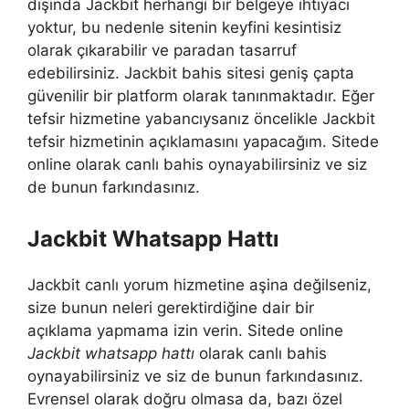
dışında Jackbit herhangi bir belgeye ihtiyacı
yoktur, bu nedenle sitenin keyfini kesintisiz
olarak çıkarabilir ve paradan tasarruf
edebilirsiniz. Jackbit bahis sitesi geniş çapta
güvenilir bir platform olarak tanınmaktadır. Eğer
tefsir hizmetine yabancıysanız öncelikle Jackbit
tefsir hizmetinin açıklamasını yapacağım. Sitede
online olarak canlı bahis oynayabilirsiniz ve siz
de bunun farkındasınız.
Jackbit Whatsapp Hattı
Jackbit canlı yorum hizmetine aşina değilseniz,
size bunun neleri gerektirdiğine dair bir
açıklama yapmama izin verin. Sitede online
Jackbit whatsapp hattı
olarak canlı bahis
oynayabilirsiniz ve siz de bunun farkındasınız.
Evrensel olarak doğru olmasa da, bazı özel