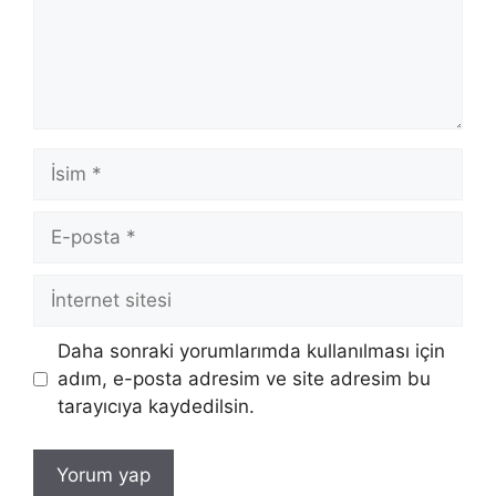
İsim
E-
posta
İnternet
sitesi
Daha sonraki yorumlarımda kullanılması için
adım, e-posta adresim ve site adresim bu
tarayıcıya kaydedilsin.