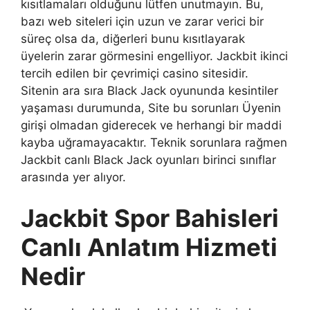
kısıtlamaları olduğunu lütfen unutmayın. Bu,
bazı web siteleri için uzun ve zarar verici bir
süreç olsa da, diğerleri bunu kısıtlayarak
üyelerin zarar görmesini engelliyor. Jackbit ikinci
tercih edilen bir çevrimiçi casino sitesidir.
Sitenin ara sıra Black Jack oyununda kesintiler
yaşaması durumunda, Site bu sorunları Üyenin
girişi olmadan giderecek ve herhangi bir maddi
kayba uğramayacaktır. Teknik sorunlara rağmen
Jackbit canlı Black Jack oyunları birinci sınıflar
arasında yer alıyor.
Jackbit Spor Bahisleri
Canlı Anlatım Hizmeti
Nedir