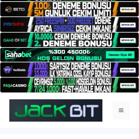
İçeriğe
atla
Menü