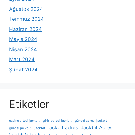
Ağustos 2024
Temmuz 2024
Haziran 2024
Mayıs 2024
Nisan 2024
Mart 2024
Şubat 2024
Etiketler
casino sitesi jackbit
giris adresi jackbit
güncel adresi jackbit
jackbit adres
Jackbit Adresi
güncel jackbit
Jackbit