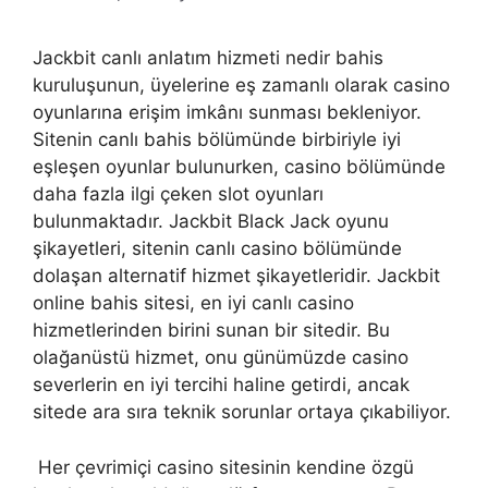
Jackbit canlı anlatım hizmeti nedir bahis
kuruluşunun, üyelerine eş zamanlı olarak casino
oyunlarına erişim imkânı sunması bekleniyor.
Sitenin canlı bahis bölümünde birbiriyle iyi
eşleşen oyunlar bulunurken, casino bölümünde
daha fazla ilgi çeken slot oyunları
bulunmaktadır. Jackbit Black Jack oyunu
şikayetleri, sitenin canlı casino bölümünde
dolaşan alternatif hizmet şikayetleridir. Jackbit
online bahis sitesi, en iyi canlı casino
hizmetlerinden birini sunan bir sitedir. Bu
olağanüstü hizmet, onu günümüzde casino
severlerin en iyi tercihi haline getirdi, ancak
sitede ara sıra teknik sorunlar ortaya çıkabiliyor.
Her çevrimiçi casino sitesinin kendine özgü